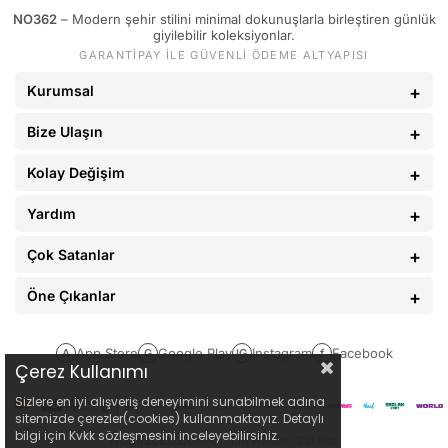
NO362
– Modern şehir stilini minimal dokunuşlarla birleştiren günlük
89 - 93 kg
34
giyilebilir koleksiyonlar.
GARANTİPAY İLE GÜVENLİ ÖDEME ALTYAPISI
94 - 110 kg
36
Kurumsal
Bize Ulaşın
Kolay Değişim
Yardım
Çok Satanlar
Öne Çıkanlar
App Store
Google Play
Instagram
Facebook
A
G
IG
f
Çerez Kullanımı
Sizlere en iyi alışveriş deneyimini sunabilmek adına
sitemizde çerezler(cookies) kullanmaktayız. Detaylı
bilgi için Kvkk sözleşmesini inceleyebilirsiniz.
NO362CLO.COM
© Tüm Hakları Saklıdır