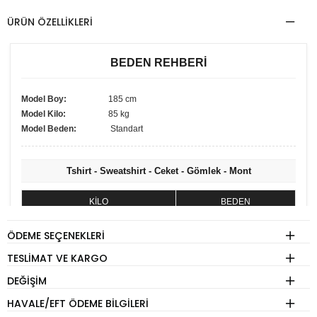
ÜRÜN ÖZELLIKLERI
BEDEN REHBERİ
Model Boy:
185 cm
Model Kilo:
85 kg
Model Beden:
Standart
Tshirt - Sweatshirt - Ceket - Gömlek - Mont
KİLO
BEDEN
60 - 74 kg
S
ÖDEME SEÇENEKLERI
75 - 84 kg
M
TESLIMAT VE KARGO
85 - 89 kg
L
DEĞIŞIM
90 - 110 kg
XL
HAVALE/EFT ÖDEME BILGILERI