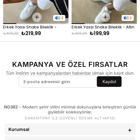
KİLO
BEDEN
60 - 65 kg
29
2
2
66 - 71 kg
30
Erkek Yassı Snake Bileklik - 
Erkek Yassı Snake Bileklik - Altın
72 - 77 kg
31
₺219,99
₺199,99
Gümüş
₺436,35
₺436,35
78 - 82 kg
32
83 - 88 kg
33
89 - 93 kg
34
KAMPANYA VE ÖZEL FIRSATLAR
94 - 110 kg
36
Tüm indirim ve kampanyalardan haberdar olmak için kayıt olun.
Kaydol
NO362
– Modern şehir stilini minimal dokunuşlarla birleştiren günlük
giyilebilir koleksiyonlar.
GARANTİPAY İLE GÜVENLİ ÖDEME ALTYAPISI
Kurumsal