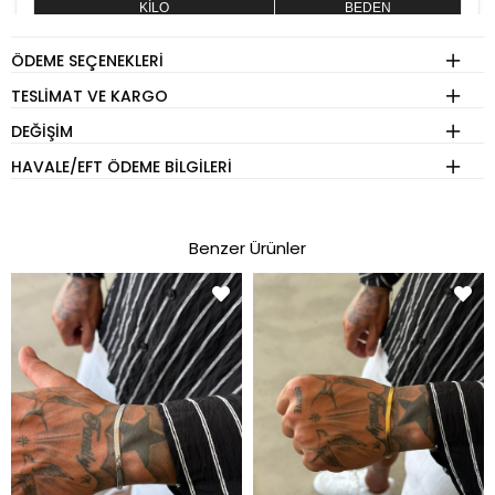
KİLO
BEDEN
60 - 74 kg
S
ÖDEME SEÇENEKLERI
75 - 84 kg
M
TESLIMAT VE KARGO
85 - 89 kg
L
DEĞIŞIM
90 - 110 kg
XL
HAVALE/EFT ÖDEME BILGILERI
Eşofman
Benzer Ürünler
KİLO
BEDEN
60 - 74 kg
S
75 - 84 kg
M
85 - 89 kg
L
90 - 110 kg
XL
Pantolon