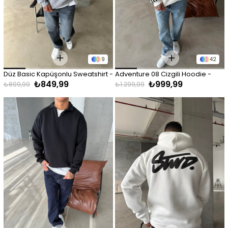
9
42
Düz Basic Kapüşonlu Sweatshirt - 
Adventure 08 Cizgili Hoodie - 
₺849,99
₺999,99
Gri
Beyaz
₺899,99
₺1.299,99