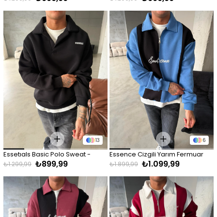
13
6
Essetıals Basic Polo Sweat - 
Essence Cizgili Yarım Fermuar 
₺899,99
₺1.099,99
Siyah
Sweat -Mavi
₺1.299,99
₺1.899,99