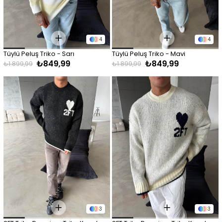
4
4
Tüylü Peluş Triko - Sarı
Tüylü Peluş Triko - Mavi
₺849,99
₺849,99
₺1.899,99
₺1.899,99
3
3