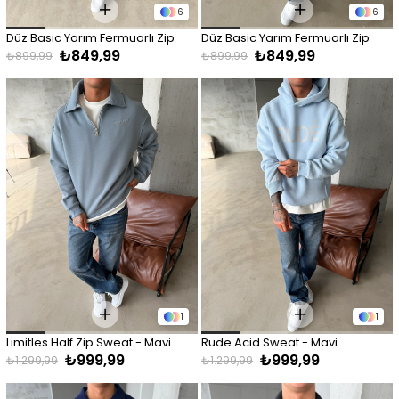
6
6
Düz Basic Yarım Fermuarlı Zip 
Düz Basic Yarım Fermuarlı Zip 
₺849,99
₺849,99
Sweat - Siyah
Sweat - Beyaz
₺899,99
₺899,99
1
1
Limitles Half Zip Sweat - Mavi
Rude Acid Sweat - Mavi
₺999,99
₺999,99
₺1.299,99
₺1.299,99