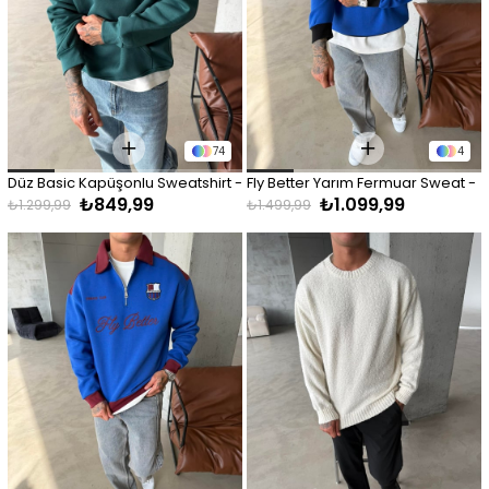
74
4
Düz Basic Kapüşonlu Sweatshirt - 
Fly Better Yarım Fermuar Sweat - 
₺849,99
₺1.099,99
Yeşil
Mavi
₺1.299,99
₺1.499,99