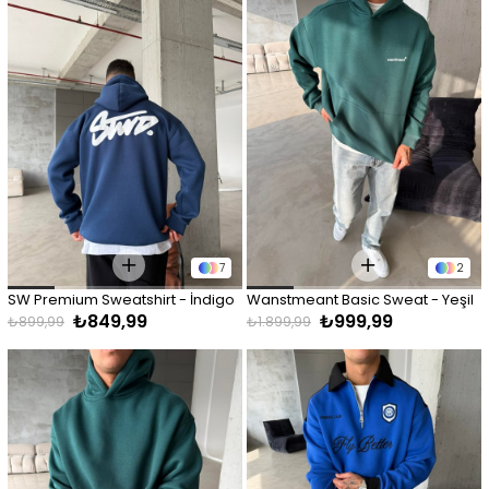
7
2
SW Premium Sweatshirt - İndigo
Wanstmeant Basic Sweat - Yeşil
₺849,99
₺999,99
₺899,99
₺1.899,99