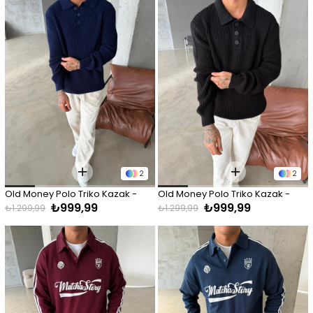
2
2
Old Money Polo Triko Kazak - 
Old Money Polo Triko Kazak - 
₺999,99
₺999,99
Lacivert
Siyah
₺1.299,99
₺1.299,99