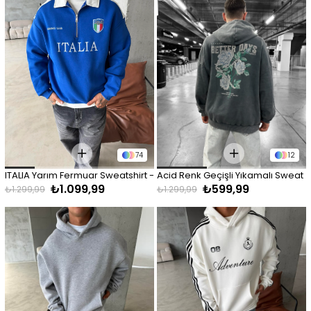
74
12
ITALIA Yarım Fermuar Sweatshirt - 
Acid Renk Geçişli Yıkamalı Sweat 
₺1.099,99
₺599,99
Lacivert
- Siyah
₺1.299,99
₺1.299,99