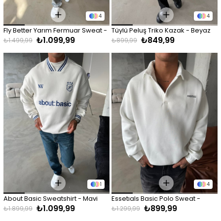
4
4
Fly Better Yarım Fermuar Sweat - 
Tüylü Peluş Triko Kazak - Beyaz
₺1.099,99
₺849,99
Bordo
₺1.499,99
₺899,99
1
4
About Basic Sweatshirt - Mavi
Essetıals Basic Polo Sweat - 
₺1.099,99
₺899,99
Beyaz
₺1.899,99
₺1.299,99