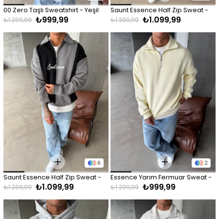
00 Zero Taşlı Sweatshirt - Yeşil
Saunt Essence Half Zip Sweat - 
₺999,99
₺1.099,99
Siyah
₺1.299,99
₺1.299,99
6
2
Saunt Essence Half Zip Sweat - 
Essence Yarım Fermuar Sweat - 
₺1.099,99
₺999,99
Gri
Sarı
₺1.299,99
₺1.299,99