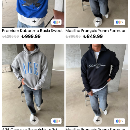
1
2
Premium Kabartma Baskı Sweat 
Masithe François Yarım Fermuar 
₺999,99
₺849,99
- Mavi
Zip - Beyaz
₺1.299,99
₺899,99
1
2
AGE Oversize Sweatshirt - Gri
Masithe François Yarım Fermuar 