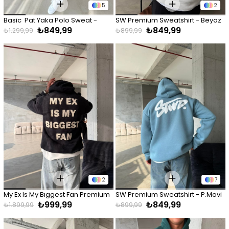
5
2
Basic  Pat Yaka Polo Sweat - 
SW Premium Sweatshirt - Beyaz
₺849,99
₺849,99
Siyah
₺1.299,99
₺899,99
2
7
My Ex Is My Bıggest Fan Premium 
SW Premium Sweatshirt - P.Mavi
₺999,99
₺849,99
Sweat - Siyah
₺1.899,99
₺899,99