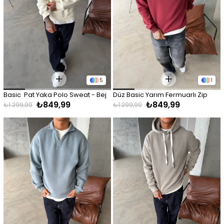
5
1
Basic  Pat Yaka Polo Sweat - Bej
Düz Basic Yarım Fermuarlı Zip 
₺849,99
₺849,99
Sweat -  Bordo
₺1.299,99
₺1.299,99