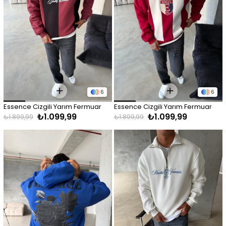
6
6
Essence Cizgili Yarım Fermuar 
Essence Cizgili Yarım Fermuar 
₺1.099,99
₺1.099,99
Sweat - Bordo
Sweat - Kırmızı
₺1.899,99
₺1.899,99