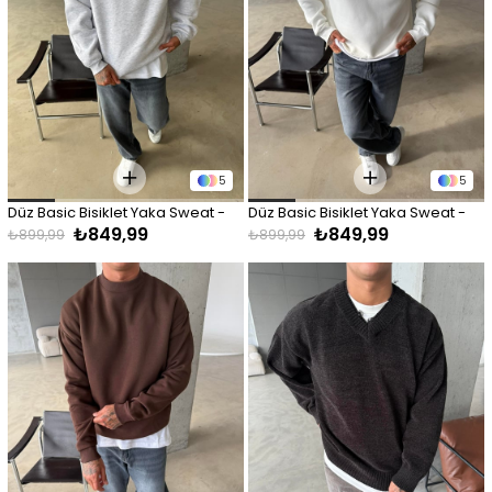
5
5
Düz Basic Bisiklet Yaka Sweat - 
Düz Basic Bisiklet Yaka Sweat - 
₺849,99
₺849,99
Karmelanj
Beyaz
₺899,99
₺899,99