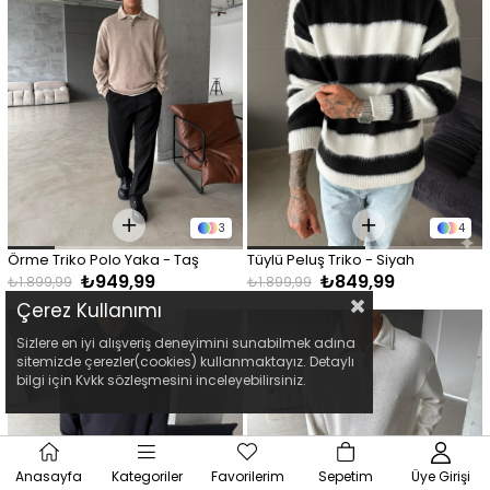
3
4
Örme Triko Polo Yaka - Taş
Tüylü Peluş Triko - Siyah
₺949,99
₺849,99
₺1.899,99
₺1.899,99
Çerez Kullanımı
Sizlere en iyi alışveriş deneyimini sunabilmek adına
sitemizde çerezler(cookies) kullanmaktayız. Detaylı
bilgi için Kvkk sözleşmesini inceleyebilirsiniz.
Anasayfa
Kategoriler
Favorilerim
Sepetim
Üye Girişi