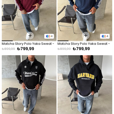
4
4
Matcha Story Polo Yaka Sweat - 
Matcha Story Polo Yaka Sweat - 
₺799,99
₺799,99
Bordo
Lacivert
₺899,99
₺899,99