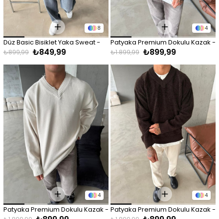
8
4
Düz Basic Bisiklet Yaka Sweat - 
Patyaka Premium Dokulu Kazak - 
₺849,99
₺899,99
Kahve
Haki
₺899,99
₺1.899,99
4
4
Patyaka Premium Dokulu Kazak - 
Patyaka Premium Dokulu Kazak - 