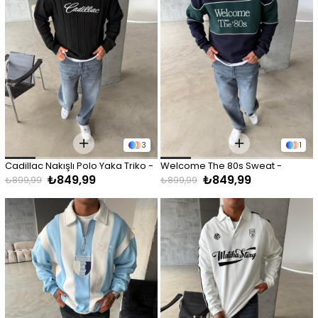
3
1
Cadillac Nakışlı Polo Yaka Triko - 
Welcome The 80s Sweat - 
₺849,99
₺849,99
Siyah
Lacivert
₺899,99
₺899,99