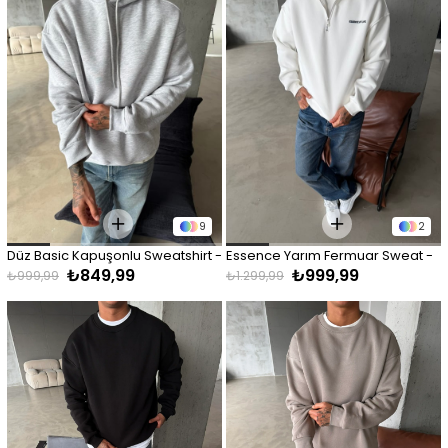
9
2
Düz Basic Kapuşonlu Sweatshirt - 
Essence Yarım Fermuar Sweat - 
₺849,99
₺999,99
Karmelanj
Beyaz
₺999,99
₺1.299,99