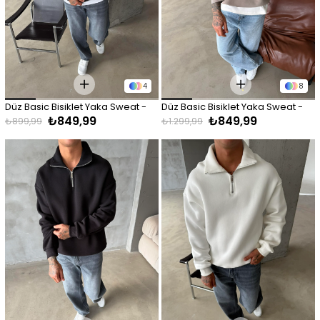
4
8
Düz Basic Bisiklet Yaka Sweat - 
Düz Basic Bisiklet Yaka Sweat - 
₺849,99
₺849,99
Siyah
Taş
₺899,99
₺1.299,99