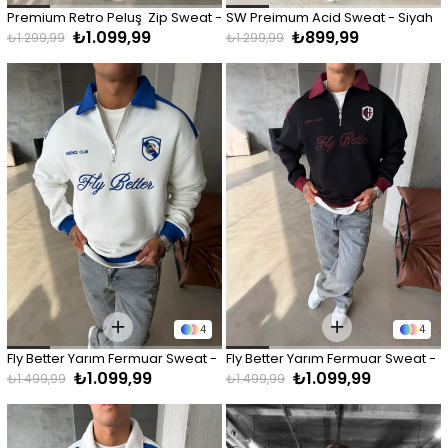
Premium Retro Peluş  Zip Sweat - 
SW Preimum Acid Sweat - Siyah
₺1.099,99
₺899,99
Lacivert
₺1.299,99
₺1.299,99
4
4
Fly Better Yarım Fermuar Sweat - 
Fly Better Yarım Fermuar Sweat - 
₺1.099,99
₺1.099,99
Beyaz
Siyah
₺1.499,99
₺1.499,99