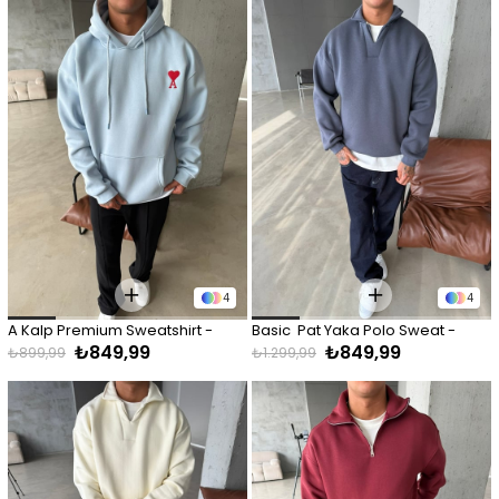
4
4
A Kalp Premium Sweatshirt - 
Basic  Pat Yaka Polo Sweat - 
₺849,99
₺849,99
Mavi
Füme
₺899,99
₺1.299,99