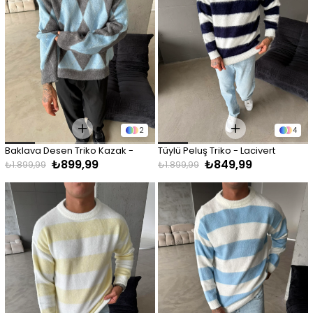
2
4
Baklava Desen Triko Kazak - 
Tüylü Peluş Triko - Lacivert
₺899,99
₺849,99
Mavi
₺1.899,99
₺1.899,99