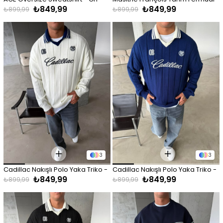
₺849,99
₺849,99
Zip - Siyah
₺899,99
₺899,99
3
3
Cadillac Nakışlı Polo Yaka Triko - 
Cadillac Nakışlı Polo Yaka Triko - 
₺849,99
₺849,99
Beyaz
Lacivert
₺899,99
₺899,99