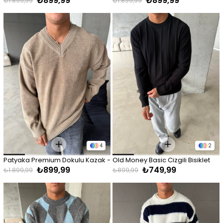
₺899,99
₺899,99
Bej
Kahve
₺1.899,99
₺1.899,99
4
2
Patyaka Premium Dokulu Kazak - 
Old Money Basic Cizgili Bisiklet 
₺899,99
₺749,99
Taş
Yaka - Siyah
₺1.899,99
₺899,99