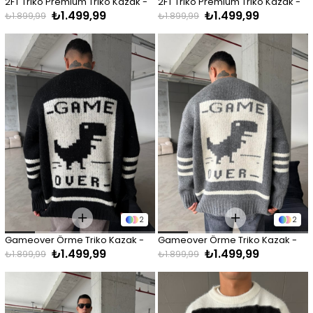
2FT Triko Premium Triko Kazak - 
2FT Triko Premium Triko Kazak - 
₺1.499,99
₺1.499,99
Siyah
Beyaz
₺1.899,99
₺1.899,99
2
2
Gameover Örme Triko Kazak - 
Gameover Örme Triko Kazak - 
₺1.499,99
₺1.499,99
Siyah
Gri
₺1.899,99
₺1.899,99