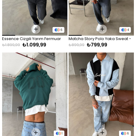
6
4
Essence Cizgili Yarım Fermuar 
Matcha Story Polo Yaka Sweat - 
₺1.099,99
₺799,99
Sweat - Bebe Mavi
Beyaz
₺1.899,99
₺899,99
1
6