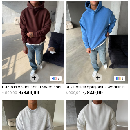
5
9
Düz Basic Kapuşonlu Sweatshirt - 
Düz Basic Kapuşonlu Sweatshirt - 
₺849,99
₺849,99
Kahve
Mavi
₺899,99
₺999,99