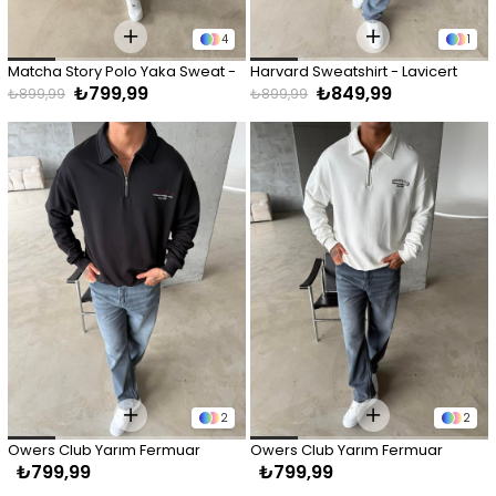
4
1
Matcha Story Polo Yaka Sweat - 
Harvard Sweatshirt - Lavicert
₺799,99
₺849,99
Siyah
₺899,99
₺899,99
2
2
Owers Club Yarım Fermuar 
Owers Club Yarım Fermuar 
₺799,99
₺799,99
Sweat - Siyah
Sweat - Beyaz