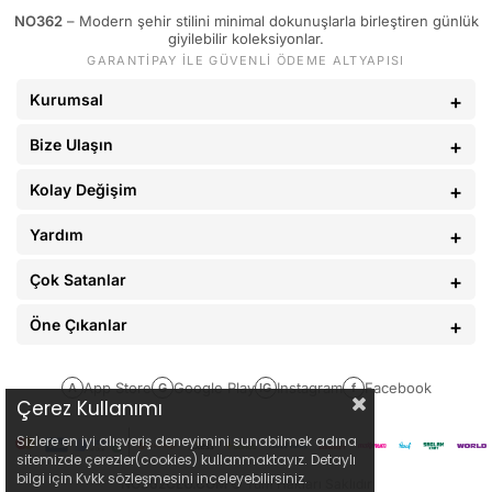
NO362
– Modern şehir stilini minimal dokunuşlarla birleştiren günlük
89 - 93 kg
34
giyilebilir koleksiyonlar.
GARANTİPAY İLE GÜVENLİ ÖDEME ALTYAPISI
94 - 110 kg
36
Kurumsal
Bize Ulaşın
Kolay Değişim
Yardım
Çok Satanlar
Öne Çıkanlar
App Store
Google Play
Instagram
Facebook
A
G
IG
f
Çerez Kullanımı
Sizlere en iyi alışveriş deneyimini sunabilmek adına
sitemizde çerezler(cookies) kullanmaktayız. Detaylı
bilgi için Kvkk sözleşmesini inceleyebilirsiniz.
NO362CLO.COM
© Tüm Hakları Saklıdır