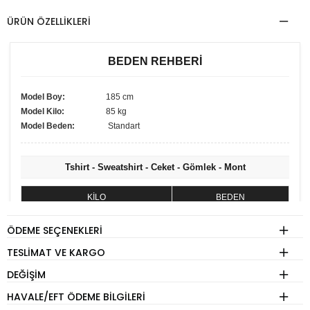
ÜRÜN ÖZELLIKLERI
BEDEN REHBERİ
Model Boy:
185 cm
Model Kilo:
85 kg
Model Beden:
Standart
Tshirt - Sweatshirt - Ceket - Gömlek - Mont
KİLO
BEDEN
60 - 74 kg
S
ÖDEME SEÇENEKLERI
75 - 84 kg
M
TESLIMAT VE KARGO
85 - 89 kg
L
DEĞIŞIM
90 - 110 kg
XL
HAVALE/EFT ÖDEME BILGILERI