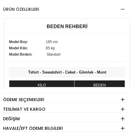
ÜRÜN ÖZELLIKLERI
BEDEN REHBERİ
Model Boy:
185 cm
Model Kilo:
85 kg
Model Beden:
Standart
Tshirt - Sweatshirt - Ceket - Gömlek - Mont
KİLO
BEDEN
60 - 74 kg
S
ÖDEME SEÇENEKLERI
75 - 84 kg
M
TESLIMAT VE KARGO
85 - 89 kg
L
DEĞIŞIM
90 - 110 kg
XL
HAVALE/EFT ÖDEME BILGILERI