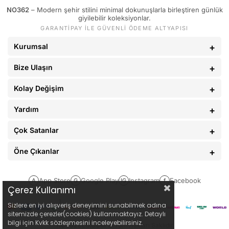
NO362
– Modern şehir stilini minimal dokunuşlarla birleştiren günlük
89 - 93 kg
34
giyilebilir koleksiyonlar.
GARANTİPAY İLE GÜVENLİ ÖDEME ALTYAPISI
94 - 110 kg
36
Kurumsal
Bize Ulaşın
Kolay Değişim
Yardım
Çok Satanlar
Öne Çıkanlar
App Store
Google Play
Instagram
Facebook
A
G
IG
f
Çerez Kullanımı
Sizlere en iyi alışveriş deneyimini sunabilmek adına
sitemizde çerezler(cookies) kullanmaktayız. Detaylı
bilgi için Kvkk sözleşmesini inceleyebilirsiniz.
NO362CLO.COM
© Tüm Hakları Saklıdır