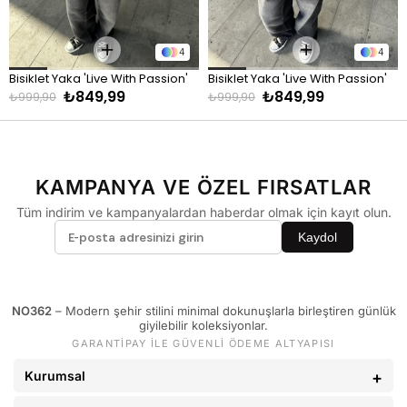
KİLO
BEDEN
60 - 65 kg
29
4
4
66 - 71 kg
30
Bisiklet Yaka 'Live With Passion' 
Bisiklet Yaka 'Live With Passion' 
72 - 77 kg
31
₺849,99
₺849,99
Baskılı Sweatshirt Beyaz
Baskılı Sweatshirt Yeşil
₺999,90
₺999,90
78 - 82 kg
32
83 - 88 kg
33
89 - 93 kg
34
KAMPANYA VE ÖZEL FIRSATLAR
94 - 110 kg
36
Tüm indirim ve kampanyalardan haberdar olmak için kayıt olun.
Kaydol
NO362
– Modern şehir stilini minimal dokunuşlarla birleştiren günlük
giyilebilir koleksiyonlar.
GARANTİPAY İLE GÜVENLİ ÖDEME ALTYAPISI
Kurumsal