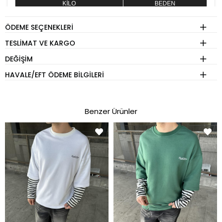
KİLO
BEDEN
60 - 74 kg
S
ÖDEME SEÇENEKLERI
75 - 84 kg
M
TESLIMAT VE KARGO
85 - 89 kg
L
DEĞIŞIM
90 - 110 kg
XL
HAVALE/EFT ÖDEME BILGILERI
Eşofman
Benzer Ürünler
KİLO
BEDEN
60 - 74 kg
S
75 - 84 kg
M
85 - 89 kg
L
90 - 110 kg
XL
Pantolon