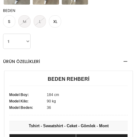
BEDEN
S
M
L
XL
ÜRÜN ÖZELLIKLERI
BEDEN REHBERİ
Model Boy:
184 cm
Model Kilo:
90 kg
Model Beden:
36
Tshirt - Sweatshirt - Ceket - Gömlek - Mont