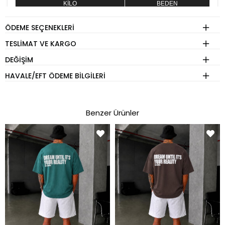
KİLO
BEDEN
60 - 74 kg
S
ÖDEME SEÇENEKLERI
75 - 84 kg
M
TESLIMAT VE KARGO
85 - 89 kg
L
DEĞIŞIM
90 - 110 kg
XL
HAVALE/EFT ÖDEME BILGILERI
Eşofman
Benzer Ürünler
KİLO
BEDEN
60 - 65 kg
S
70 - 75 kg
M
80 - 89 kg
L
90 - 110 kg
XL
Pantolon