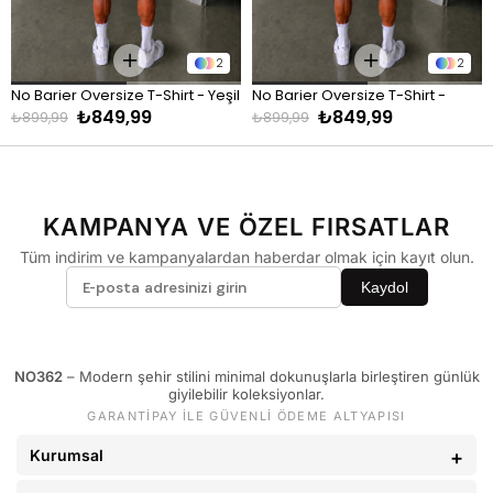
KİLO
BEDEN
60 - 65 kg
29
2
2
66 - 71 kg
30
No Barier Oversize T-Shirt - Yeşil
No Barier Oversize T-Shirt - 
72 - 77 kg
31
₺849,99
₺849,99
Kahve
₺899,99
₺899,99
78 - 82 kg
32
83 - 88 kg
33
89 - 93 kg
34
KAMPANYA VE ÖZEL FIRSATLAR
94 - 110 kg
36
Tüm indirim ve kampanyalardan haberdar olmak için kayıt olun.
Kaydol
NO362
– Modern şehir stilini minimal dokunuşlarla birleştiren günlük
giyilebilir koleksiyonlar.
GARANTİPAY İLE GÜVENLİ ÖDEME ALTYAPISI
Kurumsal