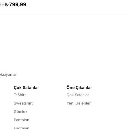
99
₺799,99
₺899,99
₺749,99
eksiyonlar.
Çok Satanlar
Öne Çıkanlar
T-Shirt
Çok Satanlar
Sweatshirt
Yeni Gelenler
Gömlek
Pantolon
Eşofman