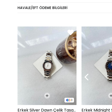
Eşofm
HAVALE/EFT ÖDEME BILGILERI
KİLO
60 - 74 kg
75 - 84 kg
85 - 89 kg
90 - 110 kg
Pantol
KİLO
60 - 65 kg
66 - 71 kg
72 - 77 kg
3
78 - 82 kg
Erkek Silver Dawn Çelik Tasarım Saat - Beyaz