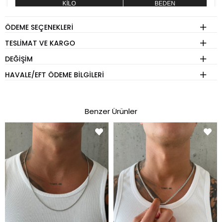
KİLO
BEDEN
60 - 74 kg
S
ÖDEME SEÇENEKLERI
75 - 84 kg
M
TESLIMAT VE KARGO
85 - 89 kg
L
DEĞIŞIM
90 - 110 kg
XL
HAVALE/EFT ÖDEME BILGILERI
Eşofman
Benzer Ürünler
KİLO
BEDEN
60 - 74 kg
S
75 - 84 kg
M
85 - 89 kg
L
90 - 110 kg
XL
Pantolon