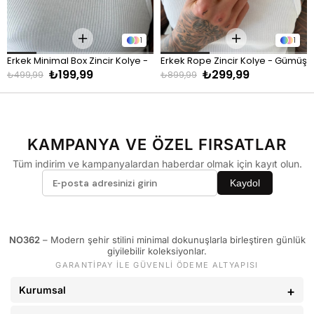
KİLO
BEDEN
60 - 65 kg
29
1
1
66 - 71 kg
30
Erkek Minimal Box Zincir Kolye - 
Erkek Rope Zincir Kolye - Gümüş
72 - 77 kg
31
₺199,99
₺299,99
Gümüş
₺499,99
₺899,99
78 - 82 kg
32
83 - 88 kg
33
89 - 93 kg
34
KAMPANYA VE ÖZEL FIRSATLAR
94 - 110 kg
36
Tüm indirim ve kampanyalardan haberdar olmak için kayıt olun.
Kaydol
NO362
– Modern şehir stilini minimal dokunuşlarla birleştiren günlük
giyilebilir koleksiyonlar.
GARANTİPAY İLE GÜVENLİ ÖDEME ALTYAPISI
Kurumsal