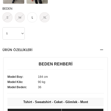
BEDEN
S
M
L
XL
ÜRÜN ÖZELLIKLERI
BEDEN REHBERİ
Model Boy:
184 cm
Model Kilo:
90 kg
Model Beden:
36
Tshirt - Sweatshirt - Ceket - Gömlek - Mont