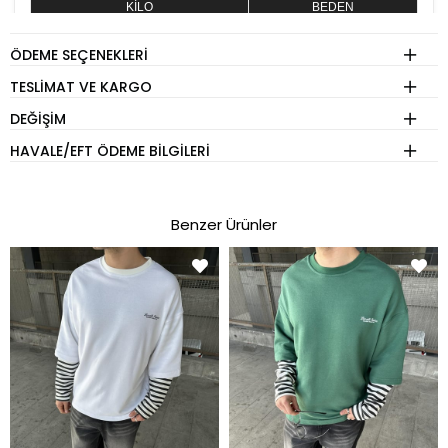
KİLO
BEDEN
60 - 74 kg
S
ÖDEME SEÇENEKLERI
75 - 84 kg
M
TESLIMAT VE KARGO
85 - 89 kg
L
DEĞIŞIM
90 - 110 kg
XL
HAVALE/EFT ÖDEME BILGILERI
Eşofman
Benzer Ürünler
KİLO
BEDEN
60 - 74 kg
S
75 - 84 kg
M
85 - 89 kg
L
90 - 110 kg
XL
Pantolon