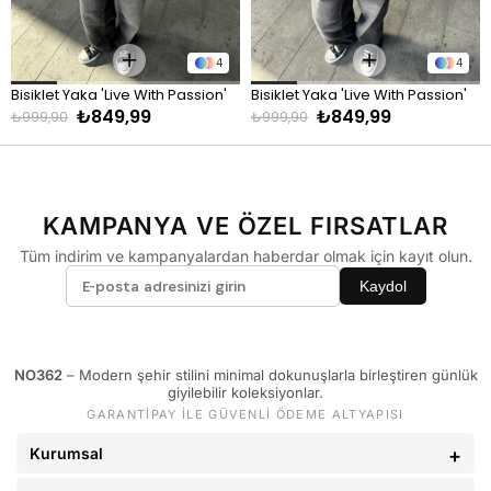
KİLO
BEDEN
60 - 65 kg
29
4
4
66 - 71 kg
30
Bisiklet Yaka 'Live With Passion' 
Bisiklet Yaka 'Live With Passion' 
72 - 77 kg
31
₺849,99
₺849,99
Baskılı Sweatshirt Beyaz
Baskılı Sweatshirt Yeşil
₺999,90
₺999,90
78 - 82 kg
32
83 - 88 kg
33
89 - 93 kg
34
KAMPANYA VE ÖZEL FIRSATLAR
94 - 110 kg
36
Tüm indirim ve kampanyalardan haberdar olmak için kayıt olun.
Kaydol
NO362
– Modern şehir stilini minimal dokunuşlarla birleştiren günlük
giyilebilir koleksiyonlar.
GARANTİPAY İLE GÜVENLİ ÖDEME ALTYAPISI
Kurumsal