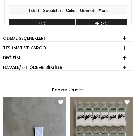
Tshirt - Sweatshirt - Ceket - Gömlek - Mont
KİLO
BEDEN
60 - 74 kg
S
ÖDEME SEÇENEKLERI
75 - 84 kg
M
TESLIMAT VE KARGO
85 - 89 kg
L
DEĞIŞIM
90 - 110 kg
XL
HAVALE/EFT ÖDEME BILGILERI
Eşofman
Benzer Ürünler
KİLO
BEDEN
60 - 74 kg
S
75 - 84 kg
M
85 - 89 kg
L
90 - 110 kg
XL