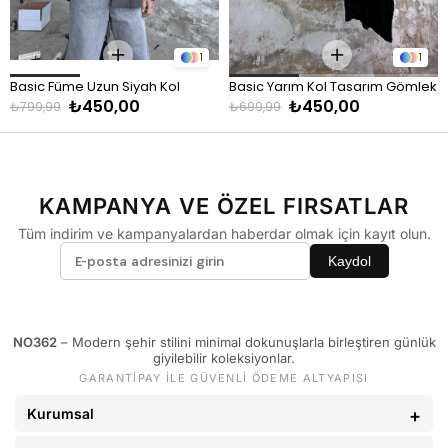
1
1
Basic Füme Uzun Siyah Kol 
Basic Yarım Kol Tasarım Gömlek 
₺450,00
₺450,00
Oversize Gömlek Füme
- Siyah
₺799,99
₺699,99
KAMPANYA VE ÖZEL FIRSATLAR
Tüm indirim ve kampanyalardan haberdar olmak için kayıt olun.
Kaydol
NO362
– Modern şehir stilini minimal dokunuşlarla birleştiren günlük
giyilebilir koleksiyonlar.
GARANTİPAY İLE GÜVENLİ ÖDEME ALTYAPISI
Kurumsal