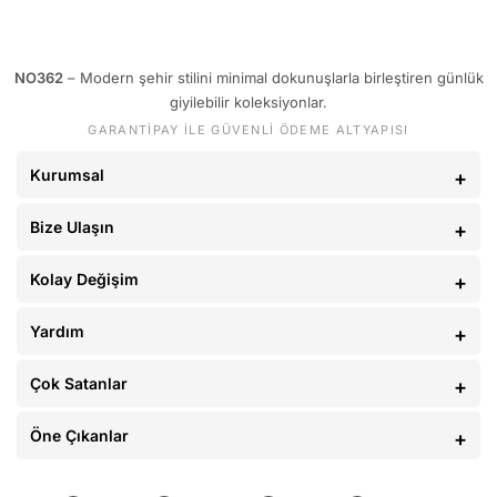
Oversize kesimi sayesinde salaş fakat dengeli bir görünüm
sağlar. Tek başına güçlü bir parça olarak kullanılabilir ya da
NO362
– Modern şehir stilini minimal dokunuşlarla birleştiren günlük
gömlek, ceket ve overshirt kombinlerinin altında tamamlayıcı
giyilebilir koleksiyonlar.
ürün olarak tercih edilebilir.
GARANTİPAY İLE GÜVENLİ ÖDEME ALTYAPISI
Kurumsal
KUMAŞ
Bize Ulaşın
%100 Ring-Spun Pamuk
Kolay Değişim
GRAMAJ
Yardım
220 g/m²
Çok Satanlar
KESIM
Öne Çıkanlar
Oversize / Relaxed Fit