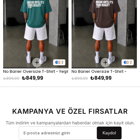
S
52
70
M
54
72
L
56
74
2
2
No Barier Oversize T-Shirt - Yeşil
No Barier Oversize T-Shirt - 
XL
58
76
₺849,99
₺849,99
Kahve
₺899,99
₺899,99
* Ölçüler ürün düz zeminde ölçülerek alınmıştır. 1-2 cm farklılık gösterebilir.
KAMPANYA VE ÖZEL FIRSATLAR
Tüm indirim ve kampanyalardan haberdar olmak için kayıt olun.
Günlük şıklığı modern bir duruşla buluşturan Premium
Oversize Tişört, rahat kalıbı ve yumuşak pamuk dokusuyla
Kaydol
gün boyu konfor sunar.