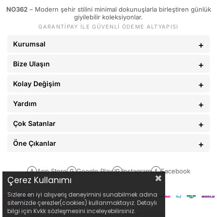
NO362
– Modern şehir stilini minimal dokunuşlarla birleştiren günlük
89 - 93 kg
34
giyilebilir koleksiyonlar.
GARANTİPAY İLE GÜVENLİ ÖDEME ALTYAPISI
94 - 110 kg
36
Kurumsal
Bize Ulaşın
Kolay Değişim
Yardım
Çok Satanlar
Öne Çıkanlar
App Store
Google Play
Instagram
Facebook
A
G
IG
f
Çerez Kullanımı
Sizlere en iyi alışveriş deneyimini sunabilmek adına
sitemizde çerezler(cookies) kullanmaktayız. Detaylı
bilgi için Kvkk sözleşmesini inceleyebilirsiniz.
NO362CLO.COM
© Tüm Hakları Saklıdır