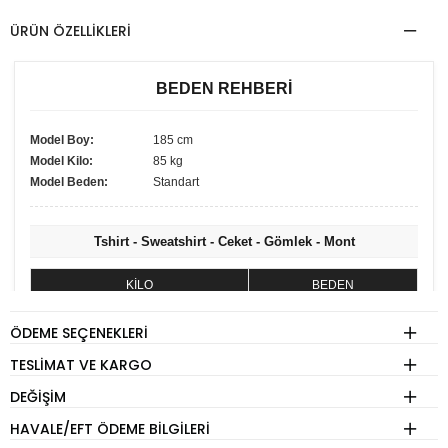
ÜRÜN ÖZELLIKLERI
BEDEN REHBERİ
Model Boy:
185 cm
Model Kilo:
85 kg
Model Beden:
Standart
Tshirt - Sweatshirt - Ceket - Gömlek - Mont
KİLO
BEDEN
60 - 74 kg
S
ÖDEME SEÇENEKLERI
75 - 84 kg
M
TESLIMAT VE KARGO
85 - 89 kg
L
DEĞIŞIM
90 - 110 kg
XL
HAVALE/EFT ÖDEME BILGILERI