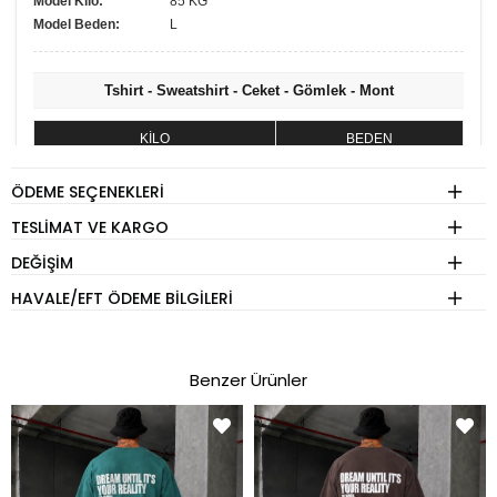
Model Kilo:
85 KG
Model Beden:
L
Tshirt - Sweatshirt - Ceket - Gömlek - Mont
KİLO
BEDEN
60 - 74 kg
S
ÖDEME SEÇENEKLERI
75 - 84 kg
M
TESLIMAT VE KARGO
85 - 89 kg
L
DEĞIŞIM
90 - 110 kg
XL
HAVALE/EFT ÖDEME BILGILERI
Eşofman
Benzer Ürünler
KİLO
BEDEN
60 - 65 kg
S
70 - 75 kg
M
80 - 89 kg
L