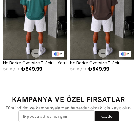
90 - 110 kg
XL
Pantolon
KİLO
BEDEN
60 - 65 kg
29
2
2
66 - 71 kg
30
No Barier Oversize T-Shirt - Yeşil
No Barier Oversize T-Shirt - 
72 - 77 kg
31
₺849,99
₺849,99
Kahve
₺899,99
₺899,99
78 - 82 kg
32
83 - 88 kg
33
89 - 93 kg
34
KAMPANYA VE ÖZEL FIRSATLAR
94 - 110 kg
36
Tüm indirim ve kampanyalardan haberdar olmak için kayıt olun.
Kaydol