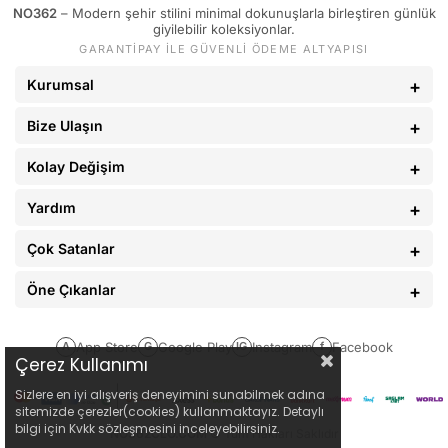
NO362
– Modern şehir stilini minimal dokunuşlarla birleştiren günlük
giyilebilir koleksiyonlar.
GARANTİPAY İLE GÜVENLİ ÖDEME ALTYAPISI
Kurumsal
Bize Ulaşın
Kolay Değişim
Yardım
Çok Satanlar
Öne Çıkanlar
App Store
Google Play
Instagram
Facebook
A
G
IG
f
Çerez Kullanımı
Sizlere en iyi alışveriş deneyimini sunabilmek adına
sitemizde çerezler(cookies) kullanmaktayız. Detaylı
bilgi için Kvkk sözleşmesini inceleyebilirsiniz.
NO362CLO.COM
© Tüm Hakları Saklıdır