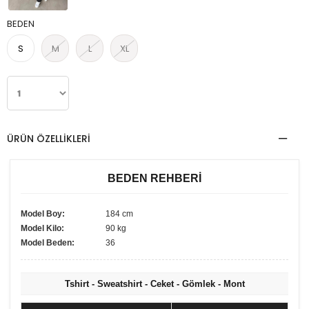
BEDEN
S
M
L
XL
ÜRÜN ÖZELLIKLERI
BEDEN REHBERİ
Model Boy:
184 cm
Model Kilo:
90 kg
Model Beden:
36
Tshirt - Sweatshirt - Ceket - Gömlek - Mont