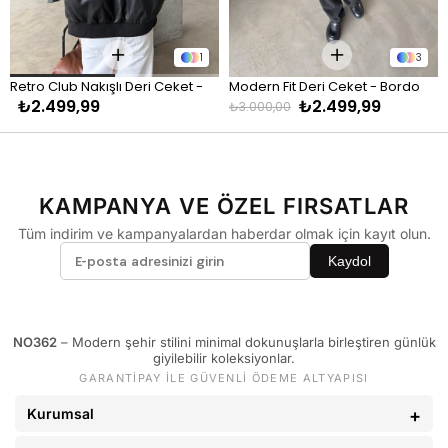
KİLO
BEDEN
60 - 65 kg
29
1
3
66 - 71 kg
30
Retro Club Nakışlı Deri Ceket - 
Modern Fit Deri Ceket - Bordo
72 - 77 kg
31
₺2.499,99
₺2.499,99
Siyah
₺3.000,00
78 - 82 kg
32
83 - 88 kg
33
89 - 93 kg
34
KAMPANYA VE ÖZEL FIRSATLAR
94 - 110 kg
36
Tüm indirim ve kampanyalardan haberdar olmak için kayıt olun.
Kaydol
NO362
– Modern şehir stilini minimal dokunuşlarla birleştiren günlük
giyilebilir koleksiyonlar.
GARANTİPAY İLE GÜVENLİ ÖDEME ALTYAPISI
Kurumsal