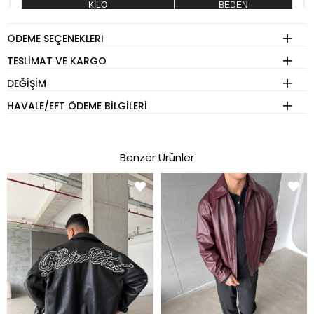
KİLO
BEDEN
60 - 74 kg
S
ÖDEME SEÇENEKLERI
75 - 84 kg
M
TESLIMAT VE KARGO
85 - 89 kg
L
DEĞIŞIM
90 - 110 kg
XL
HAVALE/EFT ÖDEME BILGILERI
Eşofman
Benzer Ürünler
KİLO
BEDEN
60 - 74 kg
S
75 - 84 kg
M
85 - 89 kg
L
90 - 110 kg
XL
Pantolon