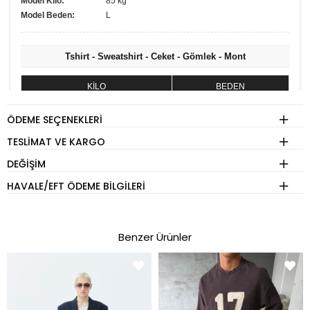
Model Kilo:
85 kg
Model Beden:
L
Tshirt - Sweatshirt - Ceket - Gömlek - Mont
KİLO
BEDEN
60 - 74 kg
S
ÖDEME SEÇENEKLERI
75 - 84 kg
M
TESLIMAT VE KARGO
85 - 89 kg
L
DEĞIŞIM
90 - 110 kg
XL
HAVALE/EFT ÖDEME BILGILERI
Eşofman
Benzer Ürünler
KİLO
BEDEN
60 - 74 kg
S
75 - 84 kg
M
85 - 89 kg
L