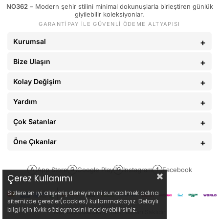
NO362
– Modern şehir stilini minimal dokunuşlarla birleştiren günlük
giyilebilir koleksiyonlar.
GARANTİPAY İLE GÜVENLİ ÖDEME ALTYAPISI
Kurumsal
Bize Ulaşın
Kolay Değişim
Yardım
Çok Satanlar
Öne Çıkanlar
App Store
Google Play
Instagram
Facebook
A
G
IG
f
Çerez Kullanımı
Sizlere en iyi alışveriş deneyimini sunabilmek adına
sitemizde çerezler(cookies) kullanmaktayız. Detaylı
bilgi için Kvkk sözleşmesini inceleyebilirsiniz.
NO362CLO.COM
© Tüm Hakları Saklıdır