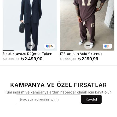
90 - 110 kg
XL
Pantolon
KİLO
BEDEN
60 - 65 kg
29
5
1
66 - 71 kg
30
Erkek Kruvaze Düğmeli Takım 
17 Premium Acid Yıkamalı 
72 - 77 kg
31
₺2.499,90
₺2.199,99
Elbise - Lacivert
Eşofman Takımı - Kahve
₺3.999,90
₺2.999,99
78 - 82 kg
32
83 - 88 kg
33
89 - 93 kg
34
KAMPANYA VE ÖZEL FIRSATLAR
94 - 110 kg
36
Tüm indirim ve kampanyalardan haberdar olmak için kayıt olun.
Kaydol