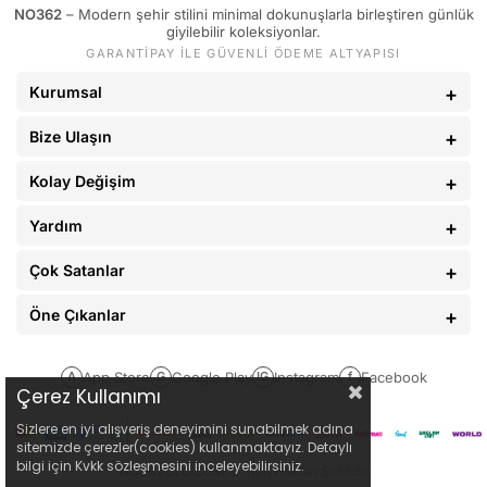
NO362
– Modern şehir stilini minimal dokunuşlarla birleştiren günlük
giyilebilir koleksiyonlar.
GARANTİPAY İLE GÜVENLİ ÖDEME ALTYAPISI
Kurumsal
Bize Ulaşın
Kolay Değişim
Yardım
Çok Satanlar
Öne Çıkanlar
App Store
Google Play
Instagram
Facebook
A
G
IG
f
Çerez Kullanımı
Sizlere en iyi alışveriş deneyimini sunabilmek adına
sitemizde çerezler(cookies) kullanmaktayız. Detaylı
bilgi için Kvkk sözleşmesini inceleyebilirsiniz.
NO362CLO.COM
© Tüm Hakları Saklıdır