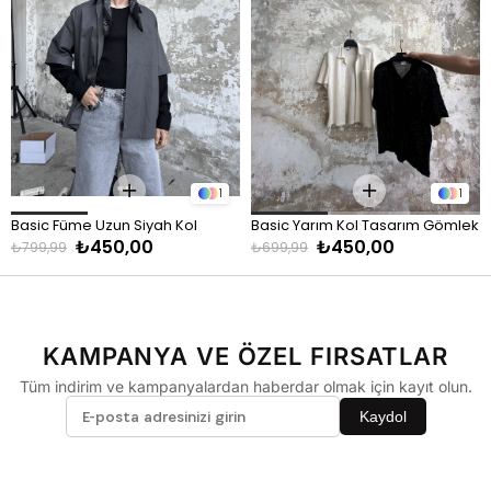
KULLANIM ALANI
Şort, jean ve kumaş pantolonlarla kolayca kombinlenebilir.
Özellikle ilkbahar ve yaz aylarında günlük kullanım, tatil ve şık
davetler için ideal bir tercihtir.
1
1
Basic Füme Uzun Siyah Kol 
Basic Yarım Kol Tasarım Gömlek 
₺450,00
₺450,00
Oversize Gömlek Füme
- Siyah
₺799,99
₺699,99
KAMPANYA VE ÖZEL FIRSATLAR
Tüm indirim ve kampanyalardan haberdar olmak için kayıt olun.
Kaydol