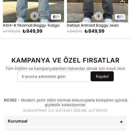
KİLO
BEDEN
60 - 65 kg
29
1
1
66 - 71 kg
30
A104-8 Yıkamalı Baggy  İndigo
Detaylı Antrasit Baggy Jean
72 - 77 kg
31
₺949,99
₺849,99
₺1.099,99
₺949,99
78 - 82 kg
32
83 - 88 kg
33
89 - 93 kg
34
KAMPANYA VE ÖZEL FIRSATLAR
94 - 110 kg
36
Tüm indirim ve kampanyalardan haberdar olmak için kayıt olun.
Kaydol
NO362
– Modern şehir stilini minimal dokunuşlarla birleştiren günlük
giyilebilir koleksiyonlar.
GARANTİPAY İLE GÜVENLİ ÖDEME ALTYAPISI
Kurumsal