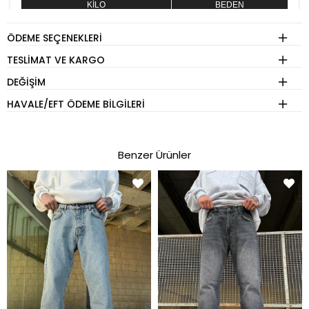
KİLO
BEDEN
60 - 74 kg
S
ÖDEME SEÇENEKLERI
75 - 84 kg
M
TESLIMAT VE KARGO
85 - 89 kg
L
DEĞIŞIM
90 - 110 kg
XL
HAVALE/EFT ÖDEME BILGILERI
Eşofman
Benzer Ürünler
KİLO
BEDEN
60 - 74 kg
S
75 - 84 kg
M
85 - 89 kg
L
90 - 110 kg
XL
Pantolon