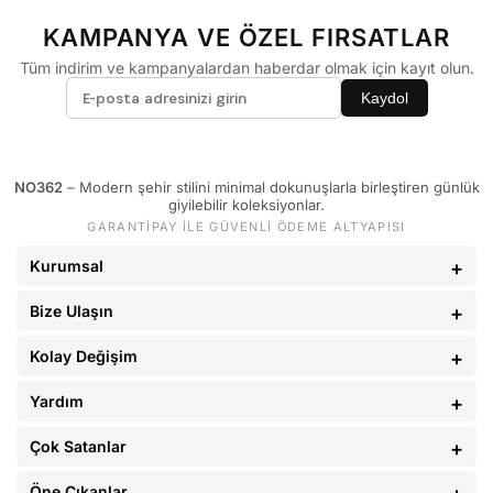
60 - 65 kg
29
KAMPANYA VE ÖZEL FIRSATLAR
66 - 71 kg
30
Tüm indirim ve kampanyalardan haberdar olmak için kayıt olun.
72 - 77 kg
31
Kaydol
78 - 82 kg
32
83 - 88 kg
33
NO362
– Modern şehir stilini minimal dokunuşlarla birleştiren günlük
89 - 93 kg
34
giyilebilir koleksiyonlar.
GARANTİPAY İLE GÜVENLİ ÖDEME ALTYAPISI
94 - 110 kg
36
Kurumsal
Bize Ulaşın
Kolay Değişim
Yardım
Çok Satanlar
Öne Çıkanlar