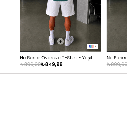
83 - 88 kg
89 - 93 kg
94 - 110 kg
2
No Barier Oversize T-Shirt - Yeşil
No Barier
₺899,99
₺849,99
₺899,9