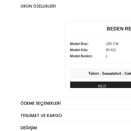
ÜRÜN ÖZELLIKLERI
BEDEN R
Model Boy:
185 CM
Model Kilo:
85 KG
Model Beden:
L
Tshirt - Sweatshirt - Ce
KİLO
60 - 74 kg
ÖDEME SEÇENEKLERI
75 - 84 kg
85 - 89 kg
TESLIMAT VE KARGO
90 - 110 kg
DEĞIŞIM