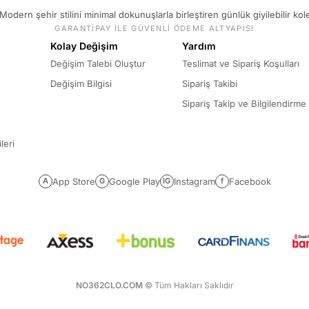
Modern şehir stilini minimal dokunuşlarla birleştiren günlük giyilebilir kol
GARANTİPAY İLE GÜVENLİ ÖDEME ALTYAPISI
Kolay Değişim
Yardım
Değişim Talebi Oluştur
Teslimat ve Sipariş Koşulları
Değişim Bilgisi
Sipariş Takibi
Sipariş Takip ve Bilgilendirme
leri
App Store
Google Play
Instagram
Facebook
A
G
IG
f
NO362CLO.COM
© Tüm Hakları Saklıdır