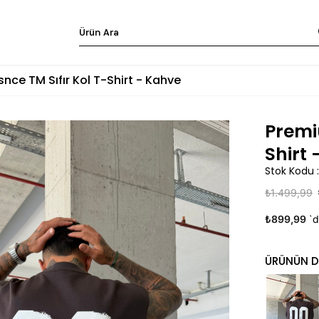
nce TM Sıfır Kol T-Shirt - Kahve
Premi
Shirt
Stok Kodu
₺1.499,99
₺899,99
`d