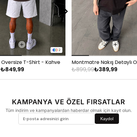
33
34
36
2
 Oversize T-Shirt - Kahve
9
₺849,99
₺899,99
₺389,99
KAMPANYA VE ÖZEL FIRSATLAR
Tüm indirim ve kampanyalardan haberdar olmak için kayıt olun.
Kaydol