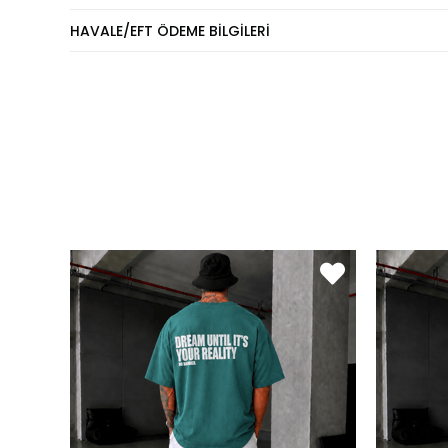
Eşofm
HAVALE/EFT ÖDEME BILGILERI
KİLO
60 - 65 kg
70 - 75 kg
80 - 89 kg
90 - 110 kg
Pantol
KİLO
60 - 65 kg
66 - 71 kg
72 - 77 kg
78 - 82 kg