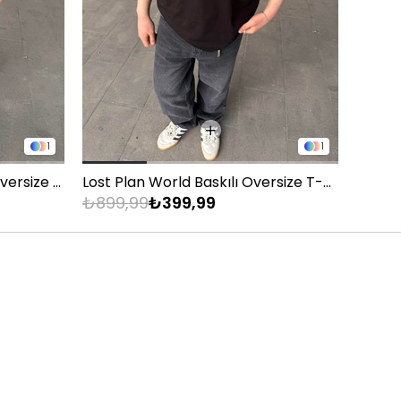
1
1
Montmatre Nakış Detaylı Oversize T-Shirt - Siyah
Lost Plan World Baskılı Oversize T-Shirt - Siyah
₺899,99
₺399,99
₺899