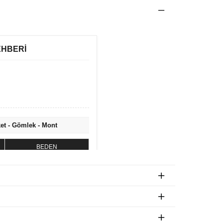
EHBERİ
ket - Gömlek - Mont
BEDEN
S
M
L
XL