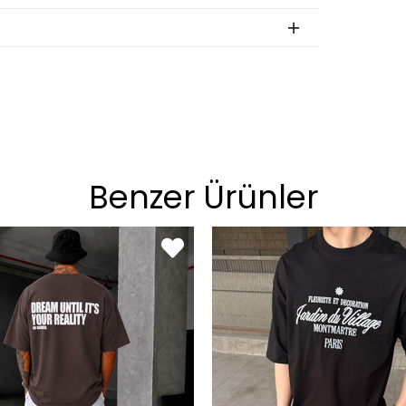
an
BEDEN
S
M
L
XL
Benzer Ürünler
on
BEDEN
29
30
31
32