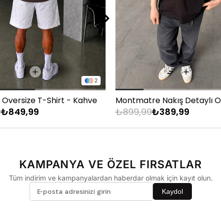
33
34
36
2
 Oversize T-Shirt - Kahve
9
₺849,99
₺899,99
₺389,99
KAMPANYA VE ÖZEL FIRSATLAR
Tüm indirim ve kampanyalardan haberdar olmak için kayıt olun.
Kaydol