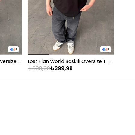
1
1
Montmatre Nakış Detaylı Oversize T-Shirt - Siyah
Lost Plan World Baskılı Oversize T-Shirt - Siyah
₺899,99
₺399,99
₺899