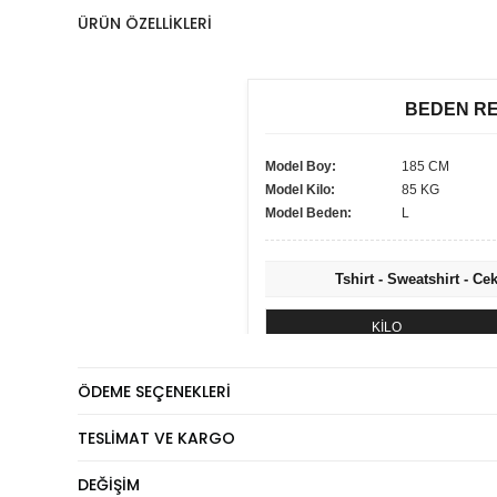
ÜRÜN ÖZELLIKLERI
BEDEN R
Model Boy:
185 CM
Model Kilo:
85 KG
Model Beden:
L
Tshirt - Sweatshirt - Ce
KİLO
60 - 74 kg
ÖDEME SEÇENEKLERI
75 - 84 kg
85 - 89 kg
TESLIMAT VE KARGO
90 - 110 kg
DEĞIŞIM