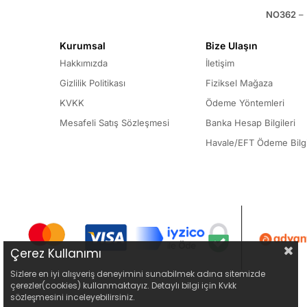
NO362
– 
Kurumsal
Bize Ulaşın
Hakkımızda
İletişim
Gizlilik Politikası
Fiziksel Mağaza
KVKK
Ödeme Yöntemleri
Mesafeli Satış Sözleşmesi
Banka Hesap Bilgileri
Havale/EFT Ödeme Bilgi
Çerez Kullanımı
Sizlere en iyi alışveriş deneyimini sunabilmek adına sitemizde
çerezler(cookies) kullanmaktayız. Detaylı bilgi için Kvkk
sözleşmesini inceleyebilirsiniz.