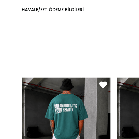
Eşofm
HAVALE/EFT ÖDEME BILGILERI
KİLO
60 - 65 kg
70 - 75 kg
80 - 89 kg
90 - 110 kg
Pantol
KİLO
60 - 65 kg
66 - 71 kg
72 - 77 kg
78 - 82 kg