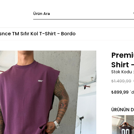
nce TM Sıfır Kol T-Shirt - Bordo
Premi
Shirt 
Stok Kodu
₺1.499,99
₺899,99
`d