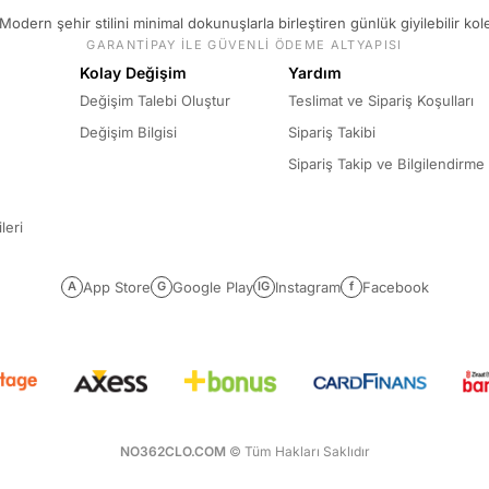
Modern şehir stilini minimal dokunuşlarla birleştiren günlük giyilebilir kol
GARANTİPAY İLE GÜVENLİ ÖDEME ALTYAPISI
Kolay Değişim
Yardım
Değişim Talebi Oluştur
Teslimat ve Sipariş Koşulları
Değişim Bilgisi
Sipariş Takibi
Sipariş Takip ve Bilgilendirme
leri
App Store
Google Play
Instagram
Facebook
A
G
IG
f
NO362CLO.COM
© Tüm Hakları Saklıdır