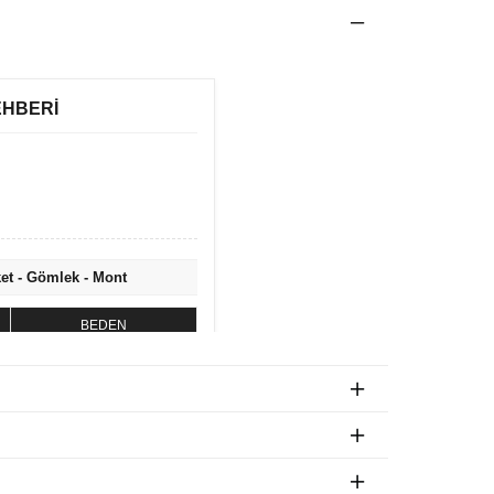
EHBERİ
ket - Gömlek - Mont
BEDEN
S
M
L
XL