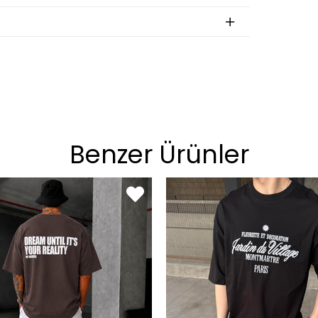
an
BEDEN
S
M
L
XL
Benzer Ürünler
on
BEDEN
29
30
31
32