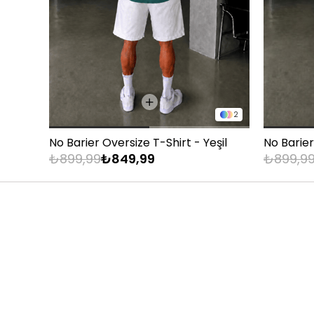
83 - 88 kg
89 - 93 kg
94 - 110 kg
2
No Barier Oversize T-Shirt - Yeşil
No Barier
₺899,99
₺849,99
₺899,9