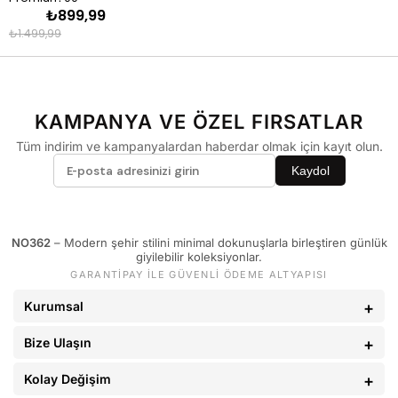
₺899,99
Esnce TM Sıfır Kol 
T-Shirt - Beyaz
₺1.499,99
KAMPANYA VE ÖZEL FIRSATLAR
Tüm indirim ve kampanyalardan haberdar olmak için kayıt olun.
Kaydol
NO362
– Modern şehir stilini minimal dokunuşlarla birleştiren günlük
giyilebilir koleksiyonlar.
GARANTİPAY İLE GÜVENLİ ÖDEME ALTYAPISI
Kurumsal
Bize Ulaşın
Kolay Değişim