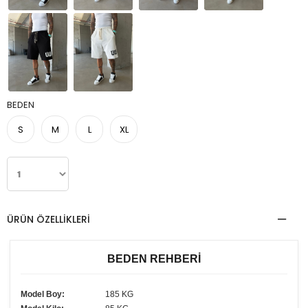
BEDEN
S
M
L
XL
ÜRÜN ÖZELLIKLERI
BEDEN REHBERİ
Model Boy:
185 KG