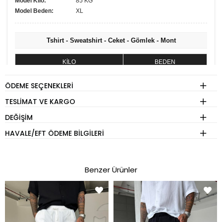
Model Kilo:
85 KG
Model Beden:
XL
Tshirt - Sweatshirt - Ceket - Gömlek - Mont
KİLO
BEDEN
60 - 74 kg
S
ÖDEME SEÇENEKLERI
75 - 84 kg
M
TESLIMAT VE KARGO
85 - 89 kg
L
DEĞIŞIM
90 - 110 kg
XL
HAVALE/EFT ÖDEME BILGILERI
Eşofman
Benzer Ürünler
KİLO
BEDEN
60 - 74 kg
S
75 - 84 kg
M
85 - 89 kg
L