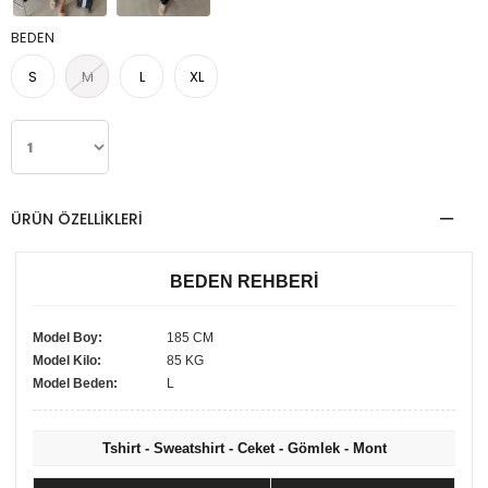
BEDEN
S
M
L
XL
ÜRÜN ÖZELLIKLERI
BEDEN REHBERİ
Model Boy:
185 CM
Model Kilo:
85 KG
Model Beden:
L
Tshirt - Sweatshirt - Ceket - Gömlek - Mont