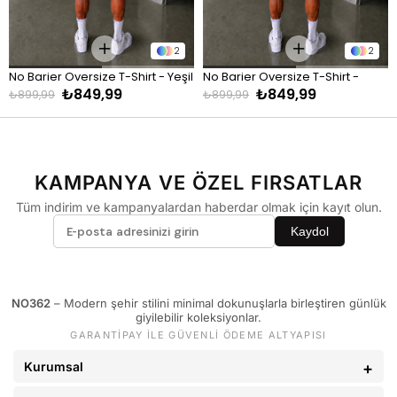
KİLO
BEDEN
60 - 65 kg
29
2
2
66 - 71 kg
30
No Barier Oversize T-Shirt - Yeşil
No Barier Oversize T-Shirt - 
72 - 77 kg
31
₺849,99
₺849,99
Kahve
₺899,99
₺899,99
78 - 82 kg
32
83 - 88 kg
33
89 - 93 kg
34
KAMPANYA VE ÖZEL FIRSATLAR
94 - 110 kg
36
Tüm indirim ve kampanyalardan haberdar olmak için kayıt olun.
Kaydol
NO362
– Modern şehir stilini minimal dokunuşlarla birleştiren günlük
giyilebilir koleksiyonlar.
GARANTİPAY İLE GÜVENLİ ÖDEME ALTYAPISI
Kurumsal