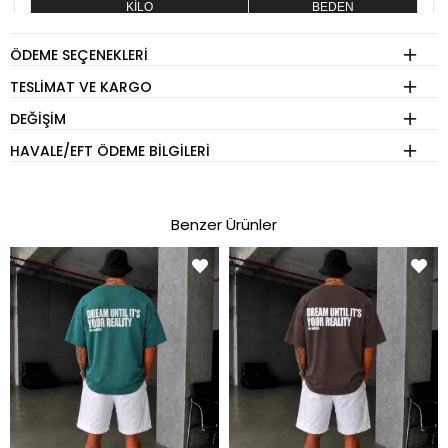
KİLO
BEDEN
60 - 74 kg
S
ÖDEME SEÇENEKLERI
75 - 84 kg
M
TESLIMAT VE KARGO
85 - 89 kg
L
DEĞIŞIM
90 - 110 kg
XL
HAVALE/EFT ÖDEME BILGILERI
Eşofman
Benzer Ürünler
KİLO
BEDEN
60 - 65 kg
S
70 - 75 kg
M
80 - 89 kg
L
90 - 110 kg
XL
Pantolon