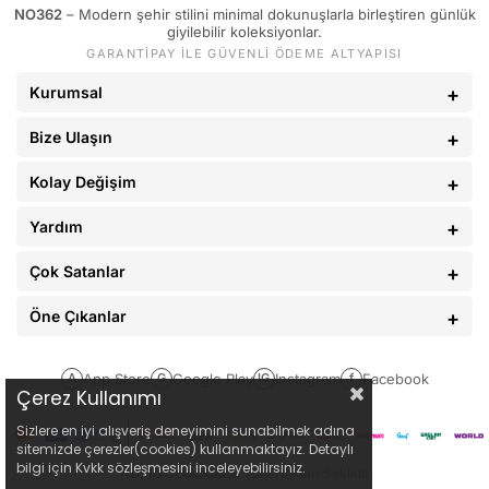
NO362
– Modern şehir stilini minimal dokunuşlarla birleştiren günlük
giyilebilir koleksiyonlar.
GARANTİPAY İLE GÜVENLİ ÖDEME ALTYAPISI
Kurumsal
Bize Ulaşın
Kolay Değişim
Yardım
Çok Satanlar
Öne Çıkanlar
App Store
Google Play
Instagram
Facebook
A
G
IG
f
Çerez Kullanımı
Sizlere en iyi alışveriş deneyimini sunabilmek adına
sitemizde çerezler(cookies) kullanmaktayız. Detaylı
bilgi için Kvkk sözleşmesini inceleyebilirsiniz.
NO362CLO.COM
© Tüm Hakları Saklıdır