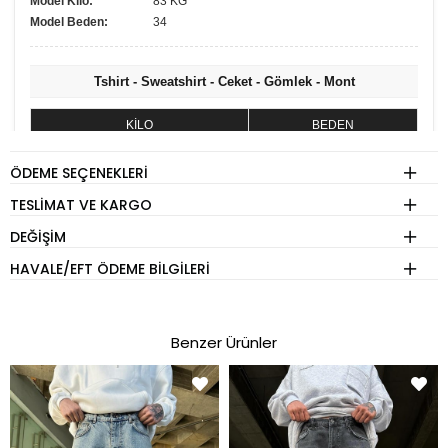
Model Kilo:
83 KG
Model Beden:
34
Tshirt - Sweatshirt - Ceket - Gömlek - Mont
KİLO
BEDEN
60 - 74 kg
S
ÖDEME SEÇENEKLERI
75 - 84 kg
M
TESLIMAT VE KARGO
85 - 89 kg
L
DEĞIŞIM
90 - 110 kg
XL
HAVALE/EFT ÖDEME BILGILERI
Eşofman
Benzer Ürünler
KİLO
BEDEN
60 - 74 kg
S
75 - 84 kg
M
85 - 89 kg
L