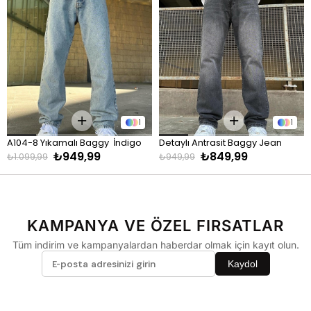
90 - 110 kg
XL
Pantolon
KİLO
BEDEN
60 - 65 kg
29
1
1
66 - 71 kg
30
A104-8 Yıkamalı Baggy  İndigo
Detaylı Antrasit Baggy Jean
72 - 77 kg
31
₺949,99
₺849,99
₺1.099,99
₺949,99
78 - 82 kg
32
83 - 88 kg
33
89 - 93 kg
34
KAMPANYA VE ÖZEL FIRSATLAR
94 - 110 kg
36
Tüm indirim ve kampanyalardan haberdar olmak için kayıt olun.
Kaydol