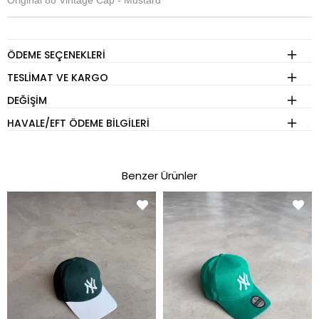
Original 88 Vintage Cap - Mustard
ÖDEME SEÇENEKLERI
TESLIMAT VE KARGO
DEĞIŞIM
HAVALE/EFT ÖDEME BILGILERI
Benzer Ürünler