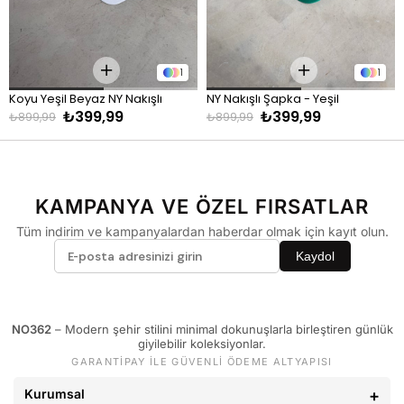
1
1
Koyu Yeşil Beyaz NY Nakışlı 
NY Nakışlı Şapka - Yeşil
₺399,99
₺399,99
Şapka
₺899,99
₺899,99
KAMPANYA VE ÖZEL FIRSATLAR
Tüm indirim ve kampanyalardan haberdar olmak için kayıt olun.
Kaydol
NO362
– Modern şehir stilini minimal dokunuşlarla birleştiren günlük
giyilebilir koleksiyonlar.
GARANTİPAY İLE GÜVENLİ ÖDEME ALTYAPISI
Kurumsal