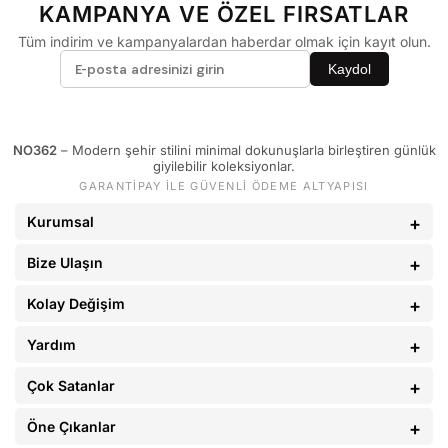
KAMPANYA VE ÖZEL FIRSATLAR
60 - 65 kg
29
Tüm indirim ve kampanyalardan haberdar olmak için kayıt olun.
66 - 71 kg
30
Kaydol
72 - 77 kg
31
78 - 82 kg
32
83 - 88 kg
33
NO362
– Modern şehir stilini minimal dokunuşlarla birleştiren günlük
giyilebilir koleksiyonlar.
89 - 93 kg
34
GARANTİPAY İLE GÜVENLİ ÖDEME ALTYAPISI
94 - 110 kg
36
Kurumsal
Bize Ulaşın
Kolay Değişim
Yardım
Çok Satanlar
Öne Çıkanlar