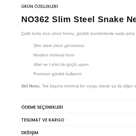
ÜRÜN ÖZELLIKLERI
NO362 Slim Steel Snake N
Çelik tonlu ince zincir formu, günlük kombinlerde sade ama g
Slim steel zincir görünümü
Modern minimal form
Atlet ve t-shirt ile güçlü uyum
Premium günlük kullanım
Stil Notu:
Tek başına minimal bir vurgu olarak ya da diğer a
ÖDEME SEÇENEKLERI
TESLIMAT VE KARGO
DEĞIŞIM