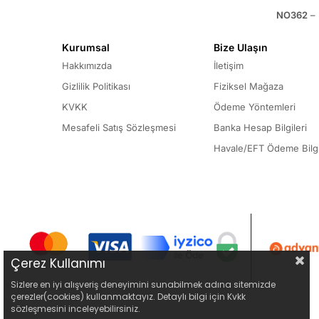
NO362
– 
Kurumsal
Bize Ulaşın
Hakkımızda
İletişim
Gizlilik Politikası
Fiziksel Mağaza
KVKK
Ödeme Yöntemleri
Mesafeli Satış Sözleşmesi
Banka Hesap Bilgileri
Havale/EFT Ödeme Bilgi
Çerez Kullanımı
Sizlere en iyi alışveriş deneyimini sunabilmek adına sitemizde
çerezler(cookies) kullanmaktayız. Detaylı bilgi için Kvkk
sözleşmesini inceleyebilirsiniz.