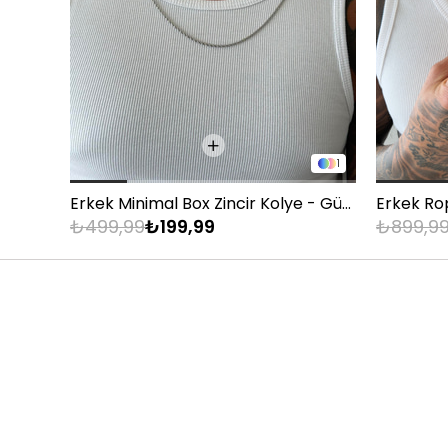
1
Erkek Minimal Box Zincir Kolye - Gümüş
Erkek Ro
₺499,99
₺199,99
₺899,9