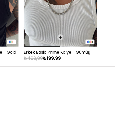
1
1
ye - Gold
Erkek Basic Prime Kolye - Gümüş
Erkek 
₺499,99
₺199,99
₺499