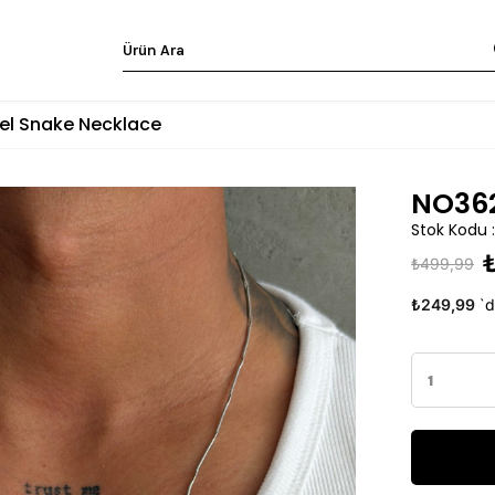
el Snake Necklace
NO362
Stok Kodu
₺499,99
₺249,99
`d