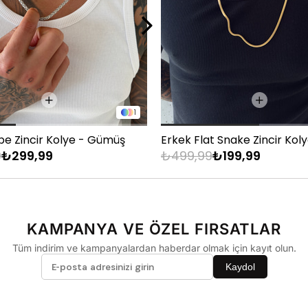
1
pe Zincir Kolye - Gümüş
Erkek Flat Snake Zincir Kol
9
₺299,99
₺499,99
₺199,99
KAMPANYA VE ÖZEL FIRSATLAR
Tüm indirim ve kampanyalardan haberdar olmak için kayıt olun.
Kaydol