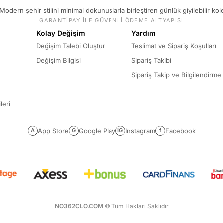
Modern şehir stilini minimal dokunuşlarla birleştiren günlük giyilebilir kol
GARANTİPAY İLE GÜVENLİ ÖDEME ALTYAPISI
Kolay Değişim
Yardım
Değişim Talebi Oluştur
Teslimat ve Sipariş Koşulları
Değişim Bilgisi
Sipariş Takibi
Sipariş Takip ve Bilgilendirme
leri
App Store
Google Play
Instagram
Facebook
A
G
IG
f
NO362CLO.COM
© Tüm Hakları Saklıdır