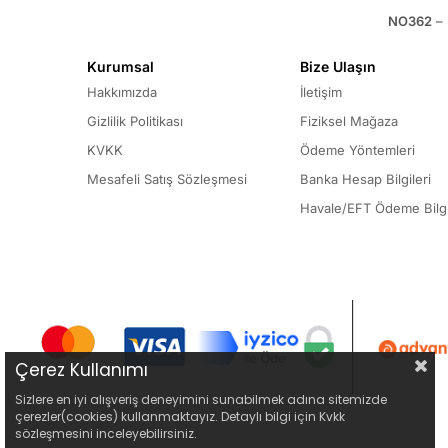
NO362
– 
Kurumsal
Bize Ulaşın
Hakkımızda
İletişim
Gizlilik Politikası
Fiziksel Mağaza
KVKK
Ödeme Yöntemleri
Mesafeli Satış Sözleşmesi
Banka Hesap Bilgileri
Havale/EFT Ödeme Bilgi
Çerez Kullanımı
Sizlere en iyi alışveriş deneyimini sunabilmek adına sitemizde
çerezler(cookies) kullanmaktayız. Detaylı bilgi için Kvkk
sözleşmesini inceleyebilirsiniz.