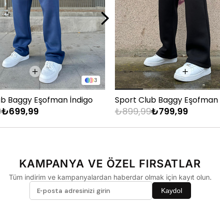
M
L
XL
on
3
BEDEN
ub Baggy Eşofman İndigo
Sport Club Baggy Eşofman 
9
₺699,99
₺899,99
₺799,99
29
30
31
32
KAMPANYA VE ÖZEL FIRSATLAR
33
Tüm indirim ve kampanyalardan haberdar olmak için kayıt olun.
34
Kaydol
36