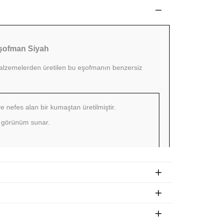
Eşofman Siyah
 malzemelerden üretilen bu eşofmanın benzersiz
 nefes alan bir kumaştan üretilmiştir.
ir görünüm sunar.
ünüm için.
ım için idealdir.
EHBERİ