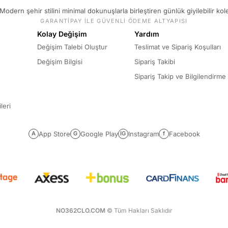
Modern şehir stilini minimal dokunuşlarla birleştiren günlük giyilebilir kol
GARANTİPAY İLE GÜVENLİ ÖDEME ALTYAPISI
Kolay Değişim
Yardım
Değişim Talebi Oluştur
Teslimat ve Sipariş Koşulları
Değişim Bilgisi
Sipariş Takibi
Sipariş Takip ve Bilgilendirme
leri
App Store
Google Play
Instagram
Facebook
A
G
IG
f
NO362CLO.COM
© Tüm Hakları Saklıdır