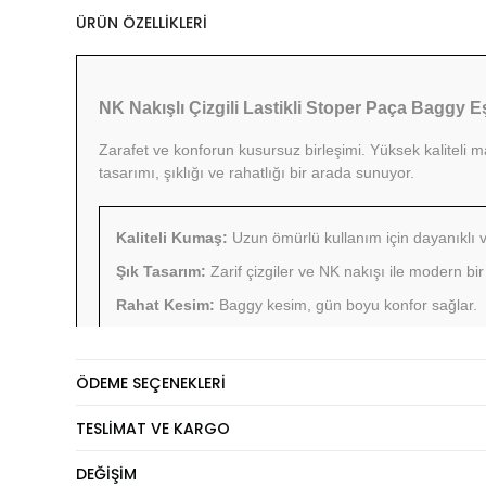
ÜRÜN ÖZELLIKLERI
NK Nakışlı Çizgili Lastikli Stoper Paça Baggy 
Zarafet ve konforun kusursuz birleşimi. Yüksek kaliteli
tasarımı, şıklığı ve rahatlığı bir arada sunuyor.
Kaliteli Kumaş:
Uzun ömürlü kullanım için dayanıklı ve
Şık Tasarım:
Zarif çizgiler ve NK nakışı ile modern b
Rahat Kesim:
Baggy kesim, gün boyu konfor sağlar.
Lastikli Stoper Paça:
Mükemmel uyum ve şık bir gör
Mevsimlik Kullanım:
2 iplik yapısı ile mevsimlik kullan
ÖDEME SEÇENEKLERI
TESLIMAT VE KARGO
DEĞIŞIM
BEDEN R