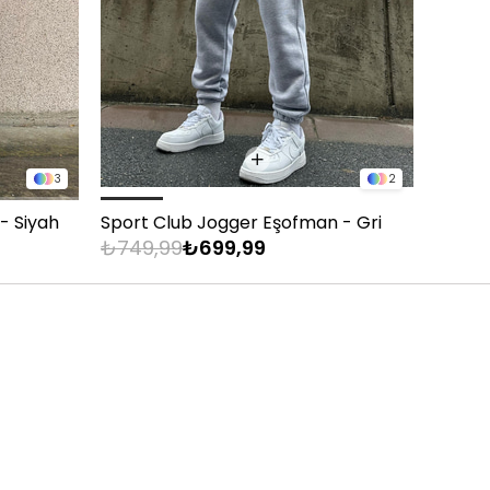
3
2
- Siyah
Sport Club Jogger Eşofman - Gri
Sport 
₺749,99
₺699,99
₺749