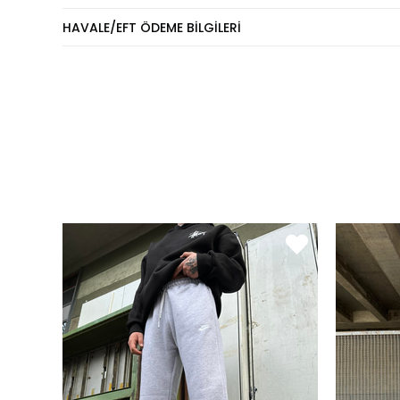
HAVALE/EFT ÖDEME BILGILERI
Model Boy:
180 CM
Model Kilo:
80 KG
Model Beden:
L
Tshirt - Sweatshirt - Ce
KİLO
60 - 74 kg
75 - 84 kg
85 - 89 kg
90 - 110 kg
Eşofm
KİLO
60 - 65 kg