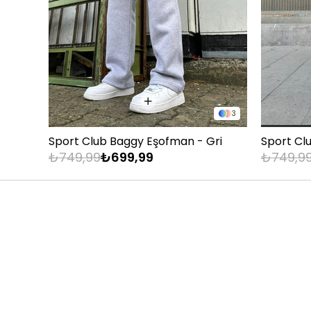
70 - 75 kg
80 - 89 kg
90 - 110 kg
Pantol
3
KİLO
Sport Club Baggy Eşofman - Gri
Sport Cl
₺749,99
₺699,99
₺749,9
60 - 65 kg
66 - 71 kg
72 - 77 kg
78 - 82 kg
83 - 88 kg
89 - 93 kg
94 - 110 kg