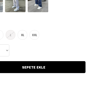
L
XL
XXL