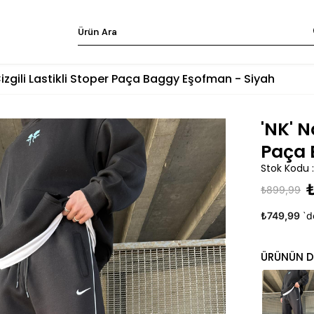
 Çizgili Lastikli Stoper Paça Baggy Eşofman - Siyah
'NK' N
Paça 
Stok Kodu
₺899,99
₺749,99
`d