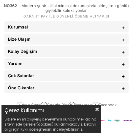
NO362
– Modern şehir stilini minimal dokunuşlarla birleştiren günlük
89 - 93 kg
34
giyilebilir koleksiyonlar.
GARANTİPAY İLE GÜVENLİ ÖDEME ALTYAPISI
94 - 110 kg
36
Kurumsal
Bize Ulaşın
Kolay Değişim
Yardım
Çok Satanlar
Öne Çıkanlar
App Store
Google Play
Instagram
Facebook
A
G
IG
f
Çerez Kullanımı
Sizlere en iyi alışveriş deneyimini sunabilmek adına
sitemizde çerezler(cookies) kullanmaktayız. Detaylı
bilgi için Kvkk sözleşmesini inceleyebilirsiniz.
NO362CLO.COM
© Tüm Hakları Saklıdır