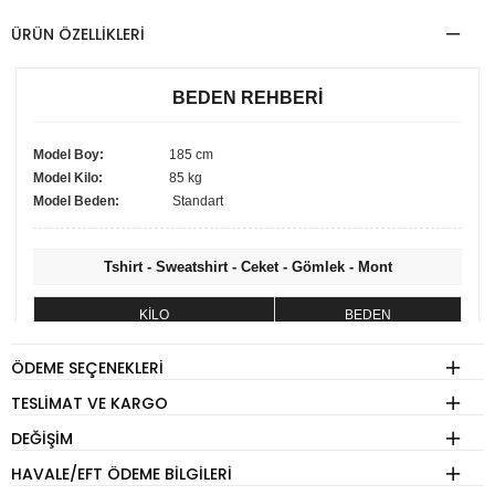
ÜRÜN ÖZELLIKLERI
BEDEN REHBERİ
Model Boy:
185 cm
Model Kilo:
85 kg
Model Beden:
Standart
Tshirt - Sweatshirt - Ceket - Gömlek - Mont
KİLO
BEDEN
60 - 74 kg
S
ÖDEME SEÇENEKLERI
75 - 84 kg
M
TESLIMAT VE KARGO
85 - 89 kg
L
DEĞIŞIM
90 - 110 kg
XL
HAVALE/EFT ÖDEME BILGILERI