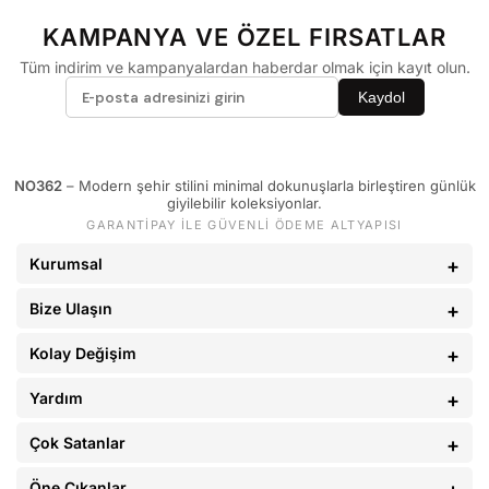
60 - 65 kg
29
KAMPANYA VE ÖZEL FIRSATLAR
66 - 71 kg
30
Tüm indirim ve kampanyalardan haberdar olmak için kayıt olun.
72 - 77 kg
31
Kaydol
78 - 82 kg
32
83 - 88 kg
33
NO362
– Modern şehir stilini minimal dokunuşlarla birleştiren günlük
89 - 93 kg
34
giyilebilir koleksiyonlar.
GARANTİPAY İLE GÜVENLİ ÖDEME ALTYAPISI
94 - 110 kg
36
Kurumsal
Bize Ulaşın
Kolay Değişim
Yardım
Çok Satanlar
Öne Çıkanlar