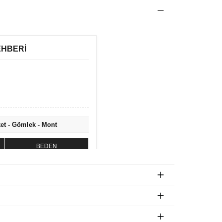
EHBERİ
ket - Gömlek - Mont
BEDEN
S
M
L
XL