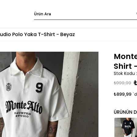
udio Polo Yaka T-Shirt - Beyaz
Monte
Shirt 
Stok Kodu
₺999,99
₺899,99
`d