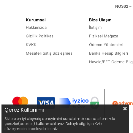
NO362
– 
Kurumsal
Bize Ulaşın
Hakkımızda
İletişim
Gizlilik Politikası
Fiziksel Mağaza
KVKK
Ödeme Yöntemleri
Mesafeli Satış Sözleşmesi
Banka Hesap Bilgileri
Havale/EFT Ödeme Bilgi
Çerez Kullanımı
Sizlere en iyi alışveriş deneyimini sunabilmek adına sitemizde
çerezler(cookies) kullanmaktayız. Detaylı bilgi için Kvkk
sözleşmesini inceleyebilirsiniz.