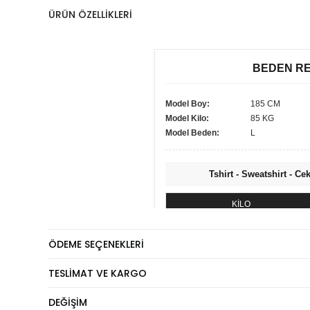
ÜRÜN ÖZELLIKLERI
BEDEN R
Model Boy:
185 CM
Model Kilo:
85 KG
Model Beden:
L
Tshirt - Sweatshirt - Ce
KİLO
60 - 74 kg
ÖDEME SEÇENEKLERI
75 - 84 kg
85 - 89 kg
TESLIMAT VE KARGO
90 - 110 kg
DEĞIŞIM