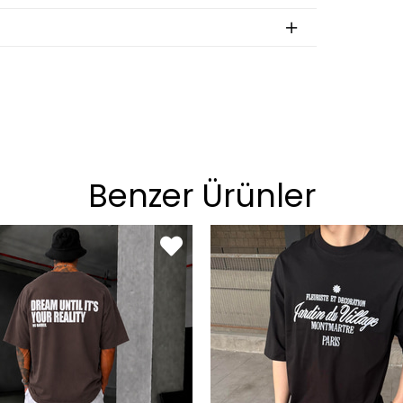
an
BEDEN
S
M
L
XL
Benzer Ürünler
on
BEDEN
29
30
31
32