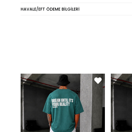
Eşofm
HAVALE/EFT ÖDEME BILGILERI
KİLO
60 - 65 kg
70 - 75 kg
80 - 89 kg
90 - 110 kg
Pantol
KİLO
60 - 65 kg
66 - 71 kg
72 - 77 kg
78 - 82 kg