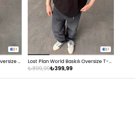
1
1
Montmatre Nakış Detaylı Oversize T-Shirt - Siyah
Lost Plan World Baskılı Oversize T-Shirt - Siyah
₺899,99
₺399,99
₺899