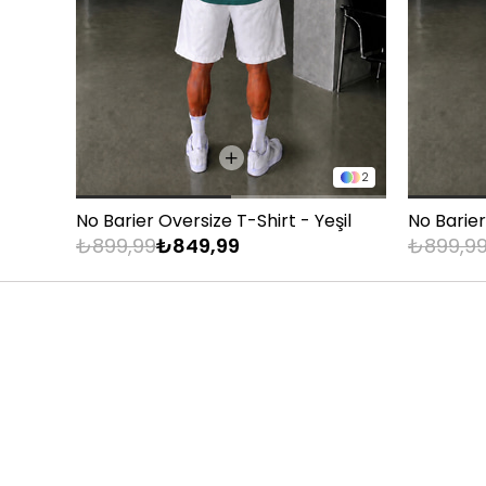
83 - 88 kg
89 - 93 kg
94 - 110 kg
2
No Barier Oversize T-Shirt - Yeşil
No Barier
₺899,99
₺849,99
₺899,9