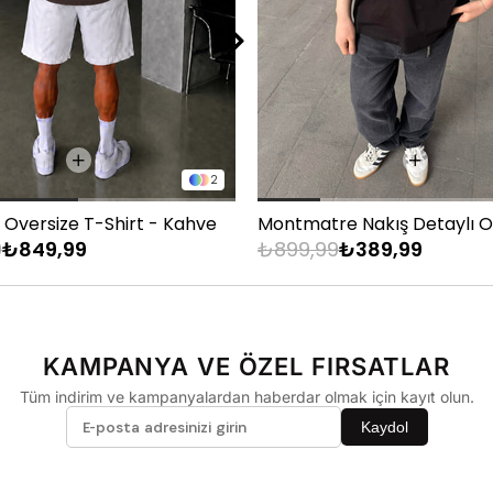
33
34
36
2
 Oversize T-Shirt - Kahve
9
₺849,99
₺899,99
₺389,99
KAMPANYA VE ÖZEL FIRSATLAR
Tüm indirim ve kampanyalardan haberdar olmak için kayıt olun.
Kaydol