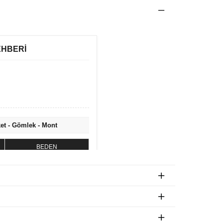
EHBERİ
ket - Gömlek - Mont
BEDEN
S
M
L
XL