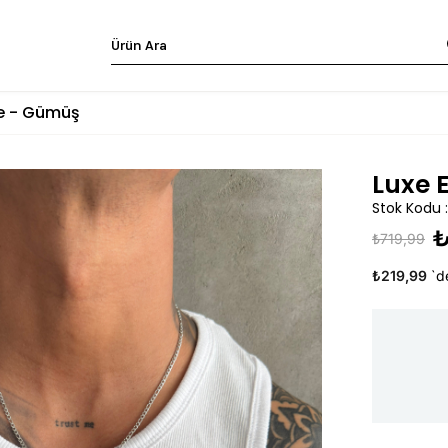
ye - Gümüş
Luxe 
Stok Kodu
₺
₺719,99
₺219,99
`d