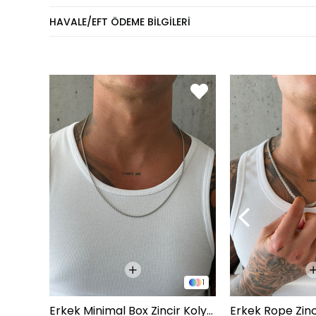
Eşofm
HAVALE/EFT ÖDEME BILGILERI
KİLO
60 - 74 kg
75 - 84 kg
85 - 89 kg
90 - 110 kg
Pantol
KİLO
60 - 65 kg
66 - 71 kg
72 - 77 kg
1
78 - 82 kg
Erkek Minimal Box Zincir Kolye - Gümüş