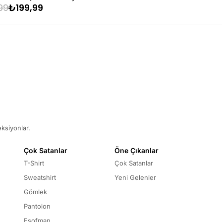
99
₺199,99
₺799,99
₺219,99
eksiyonlar.
Çok Satanlar
Öne Çıkanlar
T-Shirt
Çok Satanlar
Sweatshirt
Yeni Gelenler
Gömlek
Pantolon
Eşofman