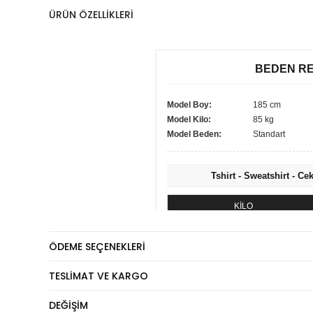
ÜRÜN ÖZELLIKLERI
BEDEN R
Model Boy:
185 cm
Model Kilo:
85 kg
Model Beden:
Standart
Tshirt - Sweatshirt - Ce
KİLO
60 - 74 kg
ÖDEME SEÇENEKLERI
75 - 84 kg
85 - 89 kg
TESLIMAT VE KARGO
90 - 110 kg
DEĞIŞIM