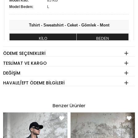
Model Kilo:
85 KG
Model Beden:
L
Tshirt - Sweatshirt - Ceket - Gömlek - Mont
KİLO
BEDEN
60 - 74 kg
S
ÖDEME SEÇENEKLERI
75 - 84 kg
M
TESLIMAT VE KARGO
85 - 89 kg
L
DEĞIŞIM
90 - 110 kg
XL
HAVALE/EFT ÖDEME BILGILERI
Eşofman
Benzer Ürünler
KİLO
BEDEN
60 - 74 kg
S
75 - 84 kg
M
85 - 89 kg
L