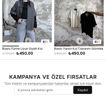
90 - 110 kg
XL
Pantolon
KİLO
BEDEN
60 - 65 kg
29
1
1
66 - 71 kg
30
Basic Füme Uzun Siyah Kol 
Basic Yarım Kol Tasarım Gömlek 
72 - 77 kg
31
₺450,00
₺450,00
Oversize Gömlek Füme
- Siyah
₺799,99
₺699,99
78 - 82 kg
32
83 - 88 kg
33
89 - 93 kg
34
KAMPANYA VE ÖZEL FIRSATLAR
94 - 110 kg
36
Tüm indirim ve kampanyalardan haberdar olmak için kayıt olun.
Kaydol