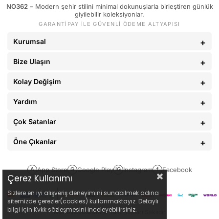
NO362
– Modern şehir stilini minimal dokunuşlarla birleştiren günlük
giyilebilir koleksiyonlar.
GARANTİPAY İLE GÜVENLİ ÖDEME ALTYAPISI
Kurumsal
Bize Ulaşın
Kolay Değişim
Yardım
Çok Satanlar
Öne Çıkanlar
App Store
Google Play
Instagram
Facebook
A
G
IG
f
Çerez Kullanımı
Sizlere en iyi alışveriş deneyimini sunabilmek adına
sitemizde çerezler(cookies) kullanmaktayız. Detaylı
bilgi için Kvkk sözleşmesini inceleyebilirsiniz.
NO362CLO.COM
© Tüm Hakları Saklıdır