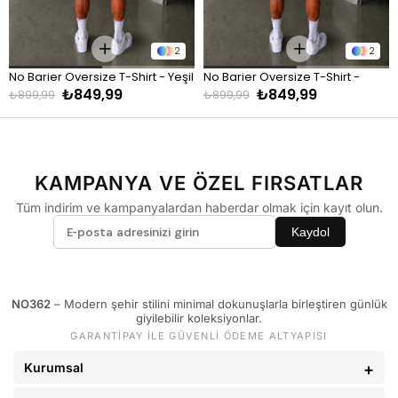
KİLO
BEDEN
60 - 65 kg
29
2
2
66 - 71 kg
30
No Barier Oversize T-Shirt - Yeşil
No Barier Oversize T-Shirt - 
72 - 77 kg
31
₺849,99
₺849,99
Kahve
₺899,99
₺899,99
78 - 82 kg
32
83 - 88 kg
33
89 - 93 kg
34
KAMPANYA VE ÖZEL FIRSATLAR
94 - 110 kg
36
Tüm indirim ve kampanyalardan haberdar olmak için kayıt olun.
Kaydol
NO362
– Modern şehir stilini minimal dokunuşlarla birleştiren günlük
giyilebilir koleksiyonlar.
GARANTİPAY İLE GÜVENLİ ÖDEME ALTYAPISI
Kurumsal