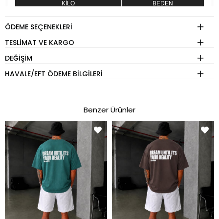
KİLO
BEDEN
60 - 74 kg
S
ÖDEME SEÇENEKLERI
75 - 84 kg
M
TESLIMAT VE KARGO
85 - 89 kg
L
DEĞIŞIM
90 - 110 kg
XL
HAVALE/EFT ÖDEME BILGILERI
Eşofman
Benzer Ürünler
KİLO
BEDEN
60 - 65 kg
S
70 - 75 kg
M
80 - 89 kg
L
90 - 110 kg
XL
Pantolon