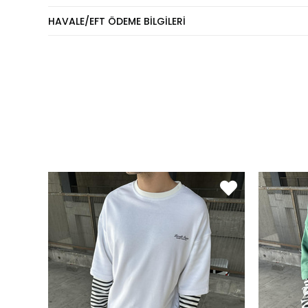
Eşofm
HAVALE/EFT ÖDEME BILGILERI
KİLO
60 - 74 kg
75 - 84 kg
85 - 89 kg
90 - 110 kg
Pantol
KİLO
60 - 65 kg
66 - 71 kg
72 - 77 kg
78 - 82 kg