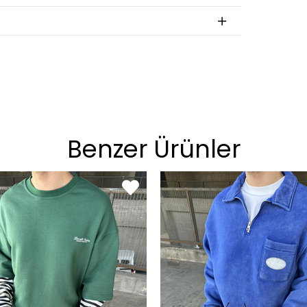
an
BEDEN
S
M
L
XL
Benzer Ürünler
on
BEDEN
29
30
31
32