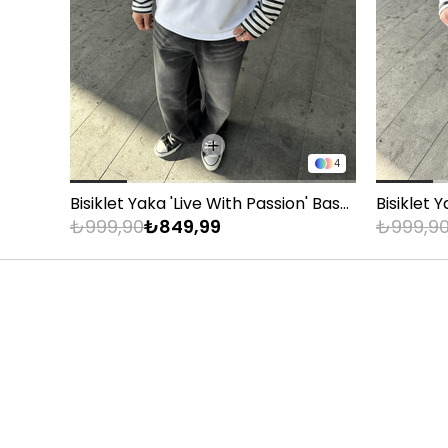
83 - 88 kg
89 - 93 kg
94 - 110 kg
4
Bisiklet Yaka 'Live With Passion' Baskılı Sweatshirt Beyaz
₺999,90
₺849,99
₺999,9