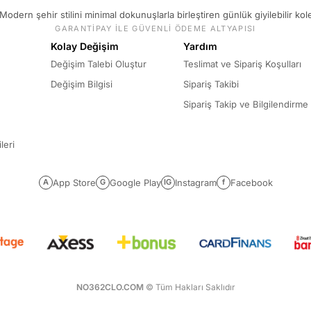
Modern şehir stilini minimal dokunuşlarla birleştiren günlük giyilebilir kol
GARANTİPAY İLE GÜVENLİ ÖDEME ALTYAPISI
Kolay Değişim
Yardım
Değişim Talebi Oluştur
Teslimat ve Sipariş Koşulları
Değişim Bilgisi
Sipariş Takibi
Sipariş Takip ve Bilgilendirme
leri
App Store
Google Play
Instagram
Facebook
A
G
IG
f
NO362CLO.COM
© Tüm Hakları Saklıdır