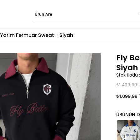
r Yarım Fermuar Sweat - Siyah
Fly B
Siyah
Stok Kodu
₺1.499,99
₺1.099,99