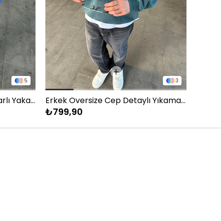
5
3
Yıkamalı Polo Yarım Fermuarlı Yaka Oversize Sweatshirt Mavi
Erkek Oversize Cep Detaylı Yıkamalı Sweatshirt Soluk Mavi
SW Pr
₺799,90
₺899