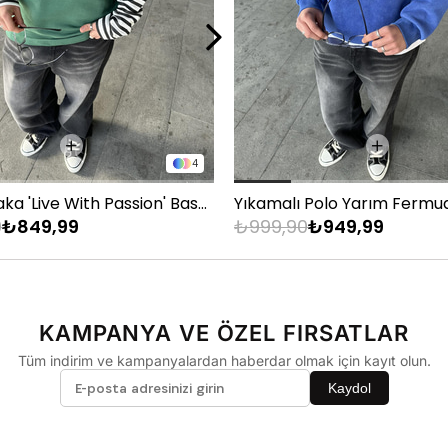
33
34
36
4
Bisiklet Yaka 'Live With Passion' Baskılı Sweatshirt Yeşil
0
₺849,99
₺999,90
₺949,99
KAMPANYA VE ÖZEL FIRSATLAR
Tüm indirim ve kampanyalardan haberdar olmak için kayıt olun.
Kaydol