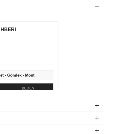
EHBERİ
ket - Gömlek - Mont
BEDEN
S
M
L
XL