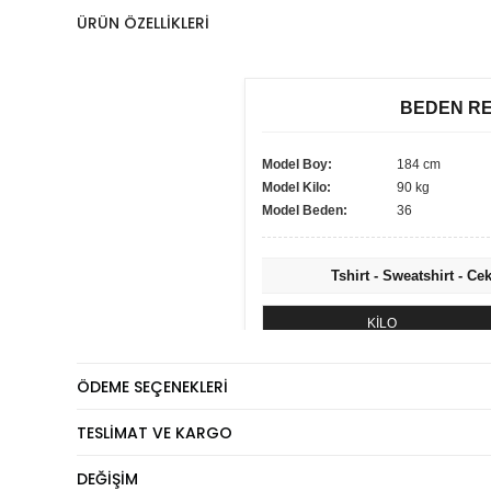
ÜRÜN ÖZELLIKLERI
BEDEN R
Model Boy:
184 cm
Model Kilo:
90 kg
Model Beden:
36
Tshirt - Sweatshirt - Ce
KİLO
60 - 74 kg
ÖDEME SEÇENEKLERI
75 - 84 kg
85 - 89 kg
TESLIMAT VE KARGO
90 - 110 kg
DEĞIŞIM