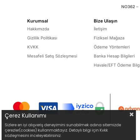
NO362
– 
Kurumsal
Bize Ulaşın
Hakkımızda
İletişim
Gizlilik Politikası
Fiziksel Mağaza
KVKK
Ödeme Yöntemleri
Mesafeli Satış Sözleşmesi
Banka Hesap Bilgileri
Havale/EFT Ödeme Bilgi
Çerez Kullanımı
Sizlere en iyi alışveriş deneyimini sunabilmek adına sitemizde
çerezler(cookies) kullanmaktayız. Detaylı bilgi için Kvkk
sözleşmesini inceleyebilirsiniz.