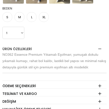
BEDEN
S
M
L
XL
ÜRÜN ÖZELLIKLERI
NO362 Essence Premium Yıkamalı Eşofman; yumuşak dokulu
yıkamalı kumaşı, rahat bol kalıbı, lastikli bel yapısı ve minimal nakış
detayıyla günlük stil için premium eşofman altı modelidir.
ÖDEME SEÇENEKLERI
TESLIMAT VE KARGO
DEĞIŞIM