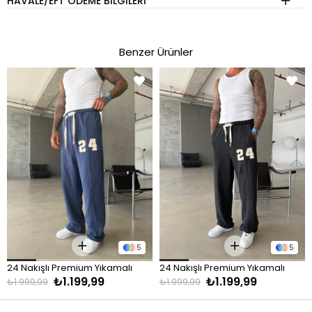
HAVALE/EFT ÖDEME BILGILERI
Benzer Ürünler
5
5
24 Nakışlı Premium Yıkamalı 
24 Nakışlı Premium Yıkamalı 
₺1.199,99
₺1.199,99
Eşofman - Mavi
Eşofman - Siyah
₺1.999,99
₺1.999,99