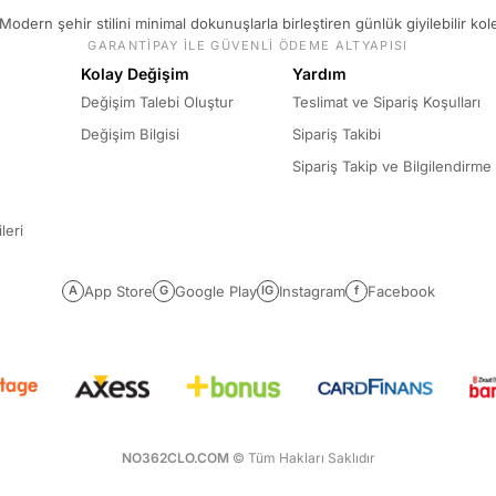
Modern şehir stilini minimal dokunuşlarla birleştiren günlük giyilebilir kol
GARANTİPAY İLE GÜVENLİ ÖDEME ALTYAPISI
Kolay Değişim
Yardım
Değişim Talebi Oluştur
Teslimat ve Sipariş Koşulları
Değişim Bilgisi
Sipariş Takibi
Sipariş Takip ve Bilgilendirme
leri
App Store
Google Play
Instagram
Facebook
A
G
IG
f
NO362CLO.COM
© Tüm Hakları Saklıdır