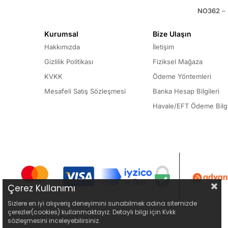
NO362
– 
Kurumsal
Bize Ulaşın
Hakkımızda
İletişim
Gizlilik Politikası
Fiziksel Mağaza
KVKK
Ödeme Yöntemleri
Mesafeli Satış Sözleşmesi
Banka Hesap Bilgileri
Havale/EFT Ödeme Bilgi
Çerez Kullanımı
Sizlere en iyi alışveriş deneyimini sunabilmek adına sitemizde
çerezler(cookies) kullanmaktayız. Detaylı bilgi için Kvkk
sözleşmesini inceleyebilirsiniz.