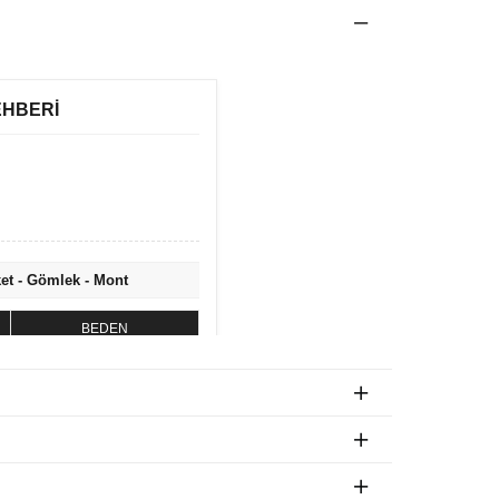
EHBERİ
ket - Gömlek - Mont
BEDEN
S
M
L
XL