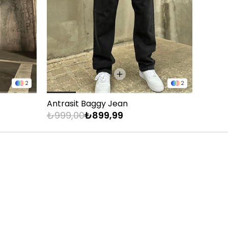
2
2
Antrasit Baggy Jean
Düz Si
₺999,00
₺899,99
₺949