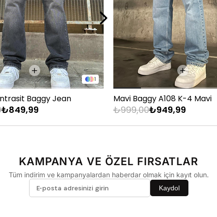
33
34
36
1
Antrasit Baggy Jean
Mavi Baggy A108 K-4 Mavi
9
₺849,99
₺999,00
₺949,99
KAMPANYA VE ÖZEL FIRSATLAR
Tüm indirim ve kampanyalardan haberdar olmak için kayıt olun.
Kaydol