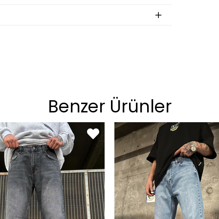
an
BEDEN
S
M
L
XL
Benzer Ürünler
on
BEDEN
29
30
31
32