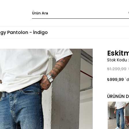
gy Pantolon - İndigo
Eskit
Stok Kodu
₺1.299,99
₺999,99
`d