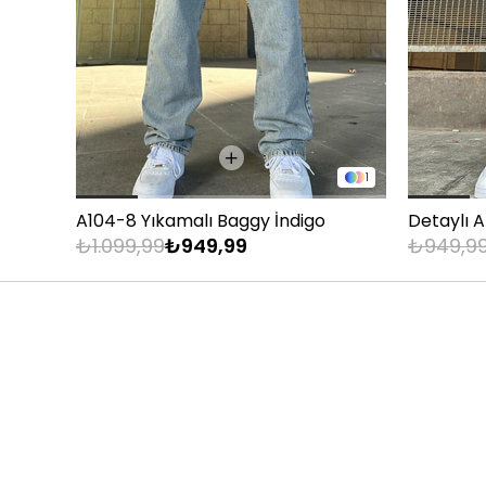
83 - 88 kg
89 - 93 kg
94 - 110 kg
1
A104-8 Yıkamalı Baggy İndigo
Detaylı 
₺1.099,99
₺949,99
₺949,9