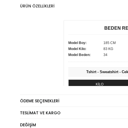
ÜRÜN ÖZELLIKLERI
BEDEN R
Model Boy:
185 CM
Model Kilo:
83 KG
Model Beden:
34
Tshirt - Sweatshirt - Ce
KİLO
60 - 74 kg
ÖDEME SEÇENEKLERI
75 - 84 kg
85 - 89 kg
TESLIMAT VE KARGO
90 - 110 kg
DEĞIŞIM