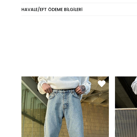
Eşofm
HAVALE/EFT ÖDEME BILGILERI
KİLO
60 - 74 kg
75 - 84 kg
85 - 89 kg
90 - 110 kg
Pantol
KİLO
60 - 65 kg
66 - 71 kg
72 - 77 kg
78 - 82 kg