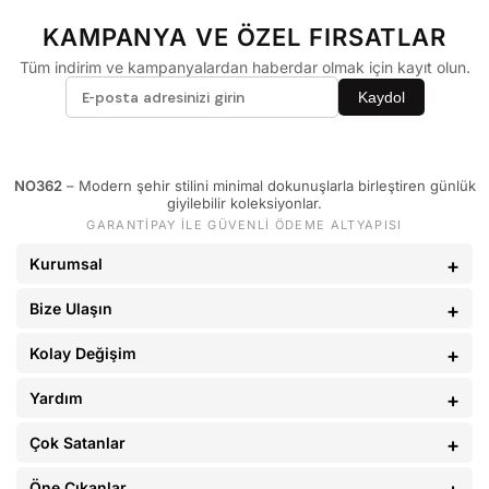
60 - 65 kg
29
KAMPANYA VE ÖZEL FIRSATLAR
66 - 71 kg
30
Tüm indirim ve kampanyalardan haberdar olmak için kayıt olun.
72 - 77 kg
31
Kaydol
78 - 82 kg
32
83 - 88 kg
33
NO362
– Modern şehir stilini minimal dokunuşlarla birleştiren günlük
89 - 93 kg
34
giyilebilir koleksiyonlar.
GARANTİPAY İLE GÜVENLİ ÖDEME ALTYAPISI
94 - 110 kg
36
Kurumsal
Bize Ulaşın
Kolay Değişim
Yardım
Çok Satanlar
Öne Çıkanlar