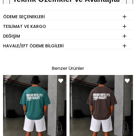
%100 Premium Pamuk
ÖDEME SEÇENEKLERI
Oversize Kalıp
TESLIMAT VE KARGO
Nefes Alabilir Kumaş
DEĞIŞIM
Yüksek Kalite Baskı
HAVALE/EFT ÖDEME BILGILERI
Uzun Ömürlü Kullanım
Benzer Ürünler
BEDEN REHBERİ
Model Boy:
185 CM
Model Kilo:
85 KG
Model Beden:
L
Tshirt - Sweatshirt - Ceket - Gömlek - Mont