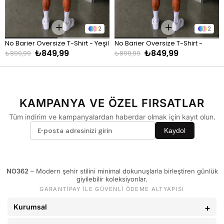
KİLO
BEDEN
60 - 74 kg
S
2
2
75 - 84 kg
M
No Barier Oversize T-Shirt - Yeşil
No Barier Oversize T-Shirt - 
₺849,99
₺849,99
Kahve
₺899,99
₺899,99
85 - 89 kg
L
90 - 110 kg
XL
Eşofman
KAMPANYA VE ÖZEL FIRSATLAR
Tüm indirim ve kampanyalardan haberdar olmak için kayıt olun.
KİLO
BEDEN
Kaydol
60 - 65 kg
S
70 - 75 kg
M
80 - 89 kg
L
NO362
– Modern şehir stilini minimal dokunuşlarla birleştiren günlük
giyilebilir koleksiyonlar.
90 - 110 kg
XL
GARANTİPAY İLE GÜVENLİ ÖDEME ALTYAPISI
Kurumsal
Pantolon