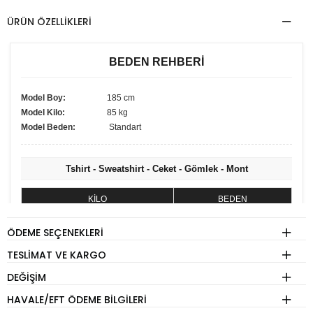
ÜRÜN ÖZELLIKLERI
BEDEN REHBERİ
Model Boy:
185 cm
Model Kilo:
85 kg
Model Beden:
Standart
Tshirt - Sweatshirt - Ceket - Gömlek - Mont
KİLO
BEDEN
60 - 74 kg
S
ÖDEME SEÇENEKLERI
75 - 84 kg
M
TESLIMAT VE KARGO
85 - 89 kg
L
DEĞIŞIM
90 - 110 kg
XL
HAVALE/EFT ÖDEME BILGILERI