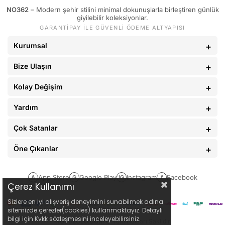
NO362
– Modern şehir stilini minimal dokunuşlarla birleştiren günlük
89 - 93 kg
34
giyilebilir koleksiyonlar.
GARANTİPAY İLE GÜVENLİ ÖDEME ALTYAPISI
94 - 110 kg
36
Kurumsal
Bize Ulaşın
Kolay Değişim
Yardım
Çok Satanlar
Öne Çıkanlar
App Store
Google Play
Instagram
Facebook
A
G
IG
f
Çerez Kullanımı
Sizlere en iyi alışveriş deneyimini sunabilmek adına
sitemizde çerezler(cookies) kullanmaktayız. Detaylı
bilgi için Kvkk sözleşmesini inceleyebilirsiniz.
NO362CLO.COM
© Tüm Hakları Saklıdır