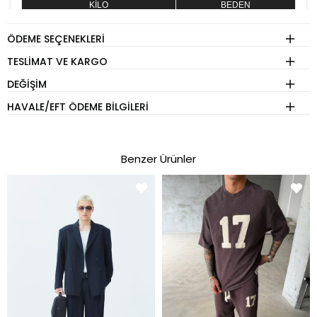
KİLO
BEDEN
60 - 74 kg
S
ÖDEME SEÇENEKLERI
75 - 84 kg
M
TESLIMAT VE KARGO
85 - 89 kg
L
DEĞIŞIM
90 - 110 kg
XL
HAVALE/EFT ÖDEME BILGILERI
Eşofman
Benzer Ürünler
KİLO
BEDEN
60 - 74 kg
S
75 - 84 kg
M
85 - 89 kg
L
90 - 110 kg
XL
Pantolon