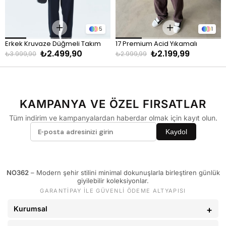
KİLO
BEDEN
60 - 65 kg
29
5
1
66 - 71 kg
30
Erkek Kruvaze Düğmeli Takım 
17 Premium Acid Yıkamalı 
72 - 77 kg
31
₺2.499,90
₺2.199,99
Elbise - Lacivert
Eşofman Takımı - Kahve
₺3.999,90
₺2.999,99
78 - 82 kg
32
83 - 88 kg
33
89 - 93 kg
34
KAMPANYA VE ÖZEL FIRSATLAR
94 - 110 kg
36
Tüm indirim ve kampanyalardan haberdar olmak için kayıt olun.
Kaydol
NO362
– Modern şehir stilini minimal dokunuşlarla birleştiren günlük
giyilebilir koleksiyonlar.
GARANTİPAY İLE GÜVENLİ ÖDEME ALTYAPISI
Kurumsal