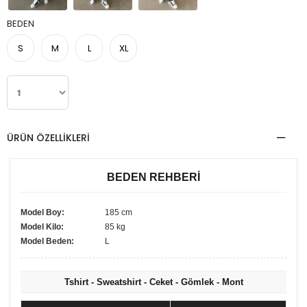
BEDEN
S
M
L
XL
ÜRÜN ÖZELLIKLERI
BEDEN REHBERİ
Model Boy:
185 cm
Model Kilo:
85 kg
Model Beden:
L
Tshirt - Sweatshirt - Ceket - Gömlek - Mont