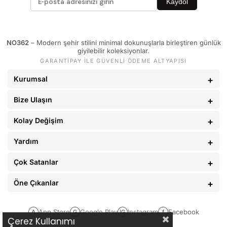
Kaydol
85 - 89 kg
L
90 - 110 kg
XL
NO362
– Modern şehir stilini minimal dokunuşlarla birleştiren günlük
giyilebilir koleksiyonlar.
Pantolon
GARANTİPAY İLE GÜVENLİ ÖDEME ALTYAPISI
KİLO
BEDEN
Kurumsal
60 - 65 kg
29
Bize Ulaşın
66 - 71 kg
30
Kolay Değişim
72 - 77 kg
31
Yardım
78 - 82 kg
32
83 - 88 kg
33
Çok Satanlar
89 - 93 kg
34
Öne Çıkanlar
94 - 110 kg
36
App Store
Google Play
Instagram
Facebook
A
G
IG
f
Çerez Kullanımı