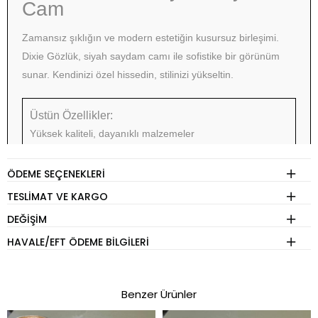
Cam
Zamansız şıklığın ve modern estetiğin kusursuz birleşimi.
Dixie Gözlük, siyah saydam camı ile sofistike bir görünüm
sunar. Kendinizi özel hissedin, stilinizi yükseltin.
Üstün Özellikler:
Yüksek kaliteli, dayanıklı malzemeler
Hafif ve konforlu tasarım
ÖDEME SEÇENEKLERI
UV korumalı saydam camlar
TESLIMAT VE KARGO
Zarif ve minimalist estetik
DEĞIŞIM
Her kıyafetle mükemmel uyum sağlar
HAVALE/EFT ÖDEME BILGILERI
BEDEN REHBERİ
Benzer Ürünler