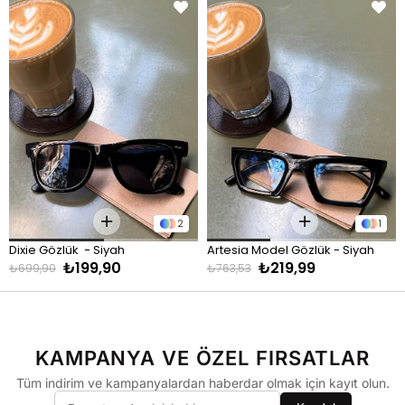
Model Boy:
185 cm
Model Kilo:
85 kg
Model Beden:
Standart
Tshirt - Sweatshirt - Ceket - Gömlek - Mont
KİLO
BEDEN
60 - 74 kg
S
75 - 84 kg
M
2
1
85 - 89 kg
L
Dixie Gözlük  - Siyah
Artesia Model Gözlük - Siyah
90 - 110 kg
XL
₺199,90
₺219,99
₺699,90
₺763,53
Eşofman
KİLO
BEDEN
KAMPANYA VE ÖZEL FIRSATLAR
60 - 74 kg
S
Tüm indirim ve kampanyalardan haberdar olmak için kayıt olun.
75 - 84 kg
M