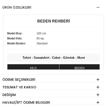
ÜRÜN ÖZELLIKLERI
BEDEN REHBERİ
Model Boy:
185 cm
Model Kilo:
85 kg
Model Beden:
Standart
Tshirt - Sweatshirt - Ceket - Gömlek - Mont
KİLO
BEDEN
60 - 74 kg
S
ÖDEME SEÇENEKLERI
75 - 84 kg
M
TESLIMAT VE KARGO
85 - 89 kg
L
DEĞIŞIM
90 - 110 kg
XL
HAVALE/EFT ÖDEME BILGILERI