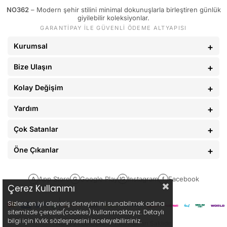
NO362
– Modern şehir stilini minimal dokunuşlarla birleştiren günlük
89 - 93 kg
34
giyilebilir koleksiyonlar.
GARANTİPAY İLE GÜVENLİ ÖDEME ALTYAPISI
94 - 110 kg
36
Kurumsal
Bize Ulaşın
Kolay Değişim
Yardım
Çok Satanlar
Öne Çıkanlar
App Store
Google Play
Instagram
Facebook
A
G
IG
f
Çerez Kullanımı
Sizlere en iyi alışveriş deneyimini sunabilmek adına
sitemizde çerezler(cookies) kullanmaktayız. Detaylı
bilgi için Kvkk sözleşmesini inceleyebilirsiniz.
NO362CLO.COM
© Tüm Hakları Saklıdır