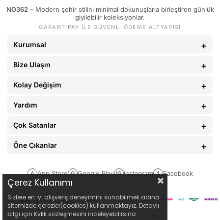
NO362
– Modern şehir stilini minimal dokunuşlarla birleştiren günlük
89 - 93 kg
34
giyilebilir koleksiyonlar.
GARANTİPAY İLE GÜVENLİ ÖDEME ALTYAPISI
94 - 110 kg
36
Kurumsal
Bize Ulaşın
Kolay Değişim
Yardım
Çok Satanlar
Öne Çıkanlar
App Store
Google Play
Instagram
Facebook
A
G
IG
f
Çerez Kullanımı
Sizlere en iyi alışveriş deneyimini sunabilmek adına
sitemizde çerezler(cookies) kullanmaktayız. Detaylı
bilgi için Kvkk sözleşmesini inceleyebilirsiniz.
NO362CLO.COM
© Tüm Hakları Saklıdır