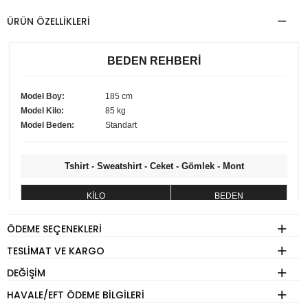
ÜRÜN ÖZELLIKLERI
BEDEN REHBERİ
Model Boy:
185 cm
Model Kilo:
85 kg
Model Beden:
Standart
Tshirt - Sweatshirt - Ceket - Gömlek - Mont
KİLO
BEDEN
60 - 74 kg
S
ÖDEME SEÇENEKLERI
75 - 84 kg
M
TESLIMAT VE KARGO
85 - 89 kg
L
DEĞIŞIM
90 - 110 kg
XL
HAVALE/EFT ÖDEME BILGILERI