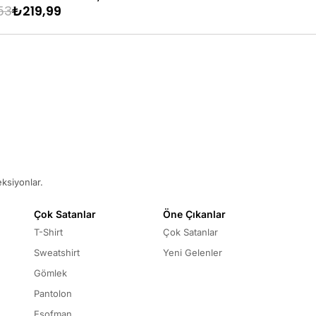
53
₺219,99
₺719,99
₺239,99
eksiyonlar.
Çok Satanlar
Öne Çıkanlar
T-Shirt
Çok Satanlar
Sweatshirt
Yeni Gelenler
Gömlek
Pantolon
Eşofman