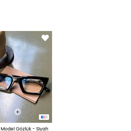
1
1
 Model Gözlük - Siyah
Veylos Basic Gözlük - Kahve