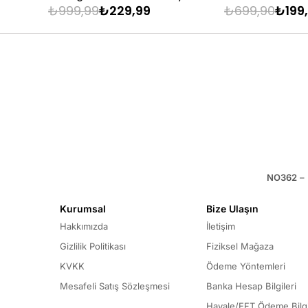
83 - 88 kg
₺999,99
₺229,99
₺699,90
₺199
89 - 93 kg
94 - 110 kg
NO362
– 
Kurumsal
Bize Ulaşın
Hakkımızda
İletişim
Gizlilik Politikası
Fiziksel Mağaza
KVKK
Ödeme Yöntemleri
Mesafeli Satış Sözleşmesi
Banka Hesap Bilgileri
Havale/EFT Ödeme Bilgi