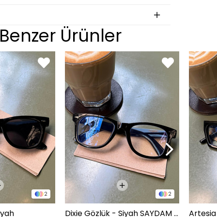
an
Benzer Ürünler
BEDEN
S
M
L
XL
on
BEDEN
29
30
31
2
2
32
iyah
Dixie Gözlük - Siyah SAYDAM CAM
Artesia