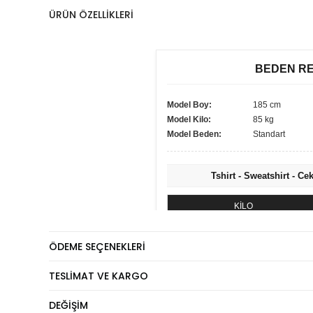
ÜRÜN ÖZELLIKLERI
BEDEN R
Model Boy:
185 cm
Model Kilo:
85 kg
Model Beden:
Standart
Tshirt - Sweatshirt - Ce
KİLO
60 - 74 kg
ÖDEME SEÇENEKLERI
75 - 84 kg
85 - 89 kg
TESLIMAT VE KARGO
90 - 110 kg
DEĞIŞIM