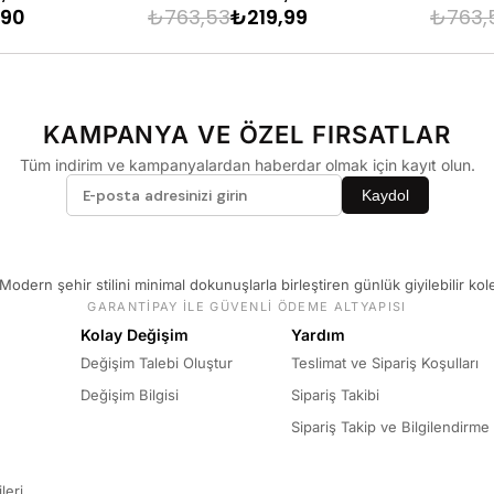
33
,90
₺763,53
₺219,99
₺763,
34
36
KAMPANYA VE ÖZEL FIRSATLAR
Tüm indirim ve kampanyalardan haberdar olmak için kayıt olun.
Kaydol
Modern şehir stilini minimal dokunuşlarla birleştiren günlük giyilebilir kol
GARANTİPAY İLE GÜVENLİ ÖDEME ALTYAPISI
Kolay Değişim
Yardım
Değişim Talebi Oluştur
Teslimat ve Sipariş Koşulları
Değişim Bilgisi
Sipariş Takibi
Sipariş Takip ve Bilgilendirme
leri