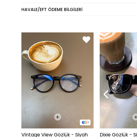
Eşofm
HAVALE/EFT ÖDEME BILGILERI
KİLO
60 - 74 kg
75 - 84 kg
85 - 89 kg
90 - 110 kg
Pantol
KİLO
60 - 65 kg
66 - 71 kg
72 - 77 kg
1
78 - 82 kg
Vintage View Gözlük - Siyah
Dixie Gözlük - S