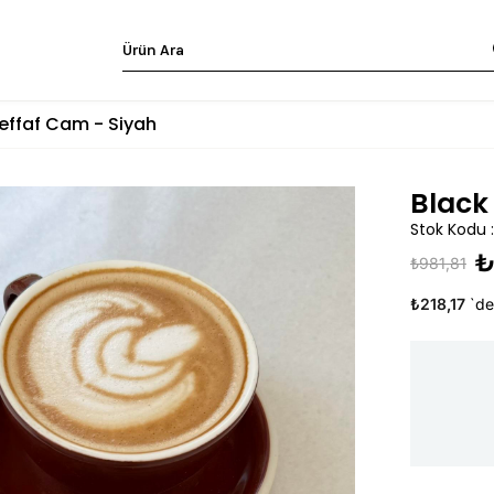
Şeffaf Cam - Siyah
Black
Stok Kodu
₺
₺981,81
₺218,17
`de