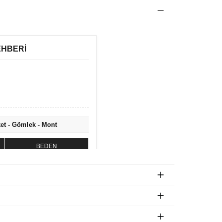
EHBERİ
ket - Gömlek - Mont
BEDEN
S
M
L
XL