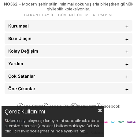
NO362
– Modern şehir stilini minimal dokunuşlarla birleştiren günlük
giyilebilir koleksiyonlar.
GARANTİPAY İLE GÜVENLİ ÖDEME ALTYAPISI
Kurumsal
Bize Ulaşın
Kolay Değişim
Yardım
Çok Satanlar
Öne Çıkanlar
App Store
Google Play
Instagram
Facebook
A
G
IG
f
Çerez Kullanımı
Sizlere en iyi alışveriş deneyimini sunabilmek adına
sitemizde çerezler(cookies) kullanmaktayız. Detaylı
bilgi için Kvkk sözleşmesini inceleyebilirsiniz.
NO362CLO.COM
© Tüm Hakları Saklıdır