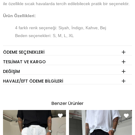
ile özellikle sıcak havalarda tercih edilebilecek pratik bir seçenektir.
Ürün Özellikleri:
4 farklı renk seçeneği: Siyah, İndigo, Kahve, Bej
Beden seçenekleri: S, M, L, XL
Yüksek kaliteli, dayanıklı kumaş yapısı
Rahat ve özgür hareket imkanı sunan kalıp
ÖDEME SEÇENEKLERI
Günlük kullanıma uygun şık ve sade tasarım
TESLIMAT VE KARGO
Kolay kombinlenebilir çok yönlü stil
DEĞIŞIM
Kumaş ve Bakım:
Ürünün uzun ömürlü kullanımı için yıkama
HAVALE/EFT ÖDEME BILGILERI
talimatlarına uyulması, düşük ısıda ütülenmesi önerilir.
Not: Ürün rengi, ekran kalibrasyonuna bağlı olarak gerçek üründen
Benzer Ürünler
hafif farklılık gösterebilir.