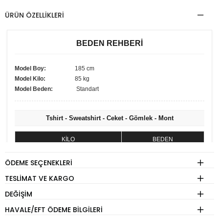
ÜRÜN ÖZELLIKLERI
BEDEN REHBERİ
Model Boy:
185 cm
Model Kilo:
85 kg
Model Beden:
Standart
Tshirt - Sweatshirt - Ceket - Gömlek - Mont
KİLO
BEDEN
60 - 74 kg
S
ÖDEME SEÇENEKLERI
75 - 84 kg
M
TESLIMAT VE KARGO
85 - 89 kg
L
DEĞIŞIM
90 - 110 kg
XL
HAVALE/EFT ÖDEME BILGILERI