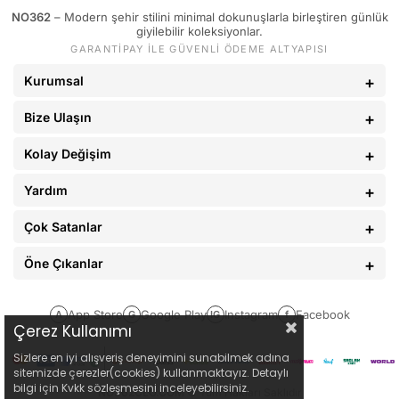
NO362
– Modern şehir stilini minimal dokunuşlarla birleştiren günlük
89 - 93 kg
34
giyilebilir koleksiyonlar.
GARANTİPAY İLE GÜVENLİ ÖDEME ALTYAPISI
94 - 110 kg
36
Kurumsal
Bize Ulaşın
Kolay Değişim
Yardım
Çok Satanlar
Öne Çıkanlar
App Store
Google Play
Instagram
Facebook
A
G
IG
f
Çerez Kullanımı
Sizlere en iyi alışveriş deneyimini sunabilmek adına
sitemizde çerezler(cookies) kullanmaktayız. Detaylı
bilgi için Kvkk sözleşmesini inceleyebilirsiniz.
NO362CLO.COM
© Tüm Hakları Saklıdır