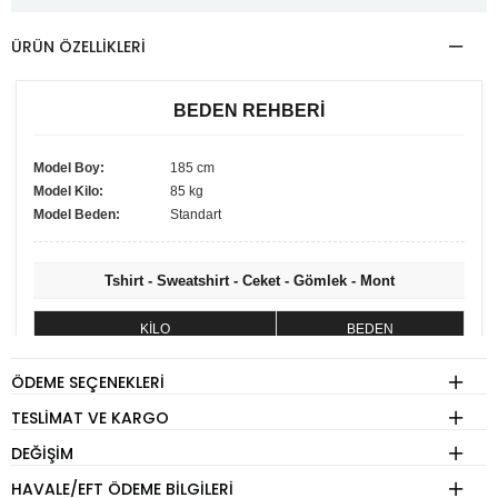
ÜRÜN ÖZELLIKLERI
BEDEN REHBERİ
Model Boy:
185 cm
Model Kilo:
85 kg
Model Beden:
Standart
Tshirt - Sweatshirt - Ceket - Gömlek - Mont
KİLO
BEDEN
60 - 74 kg
S
ÖDEME SEÇENEKLERI
75 - 84 kg
M
TESLIMAT VE KARGO
85 - 89 kg
L
DEĞIŞIM
90 - 110 kg
XL
HAVALE/EFT ÖDEME BILGILERI