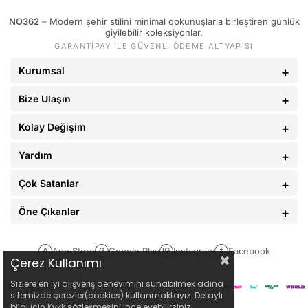
83 - 88 kg
33
NO362
– Modern şehir stilini minimal dokunuşlarla birleştiren günlük
89 - 93 kg
34
giyilebilir koleksiyonlar.
GARANTİPAY İLE GÜVENLİ ÖDEME ALTYAPISI
94 - 110 kg
36
Kurumsal
Bize Ulaşın
Kolay Değişim
Yardım
Çok Satanlar
Öne Çıkanlar
App Store
Google Play
Instagram
Facebook
A
G
IG
f
Çerez Kullanımı
Sizlere en iyi alışveriş deneyimini sunabilmek adına
sitemizde çerezler(cookies) kullanmaktayız. Detaylı
bilgi için Kvkk sözleşmesini inceleyebilirsiniz.