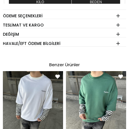
KİLO
BEDEN
60 - 74 kg
S
ÖDEME SEÇENEKLERI
75 - 84 kg
M
TESLIMAT VE KARGO
85 - 89 kg
L
DEĞIŞIM
90 - 110 kg
XL
HAVALE/EFT ÖDEME BILGILERI
Eşofman
Benzer Ürünler
KİLO
BEDEN
60 - 74 kg
S
75 - 84 kg
M
85 - 89 kg
L
90 - 110 kg
XL
Pantolon