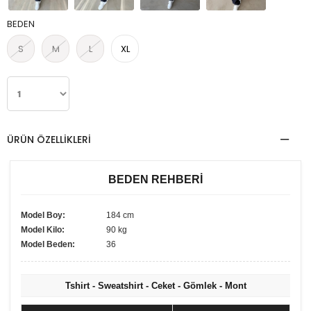
BEDEN
S
M
L
XL
ÜRÜN ÖZELLIKLERI
BEDEN REHBERİ
Model Boy:
184 cm
Model Kilo:
90 kg
Model Beden:
36
Tshirt - Sweatshirt - Ceket - Gömlek - Mont