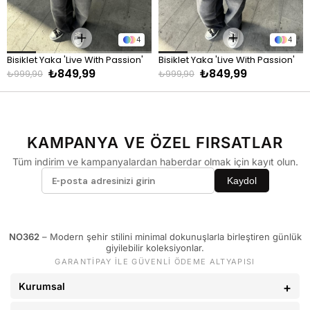
KİLO
BEDEN
60 - 65 kg
29
4
4
66 - 71 kg
30
Bisiklet Yaka 'Live With Passion' 
Bisiklet Yaka 'Live With Passion' 
72 - 77 kg
31
₺849,99
₺849,99
Baskılı Sweatshirt Beyaz
Baskılı Sweatshirt Yeşil
₺999,90
₺999,90
78 - 82 kg
32
83 - 88 kg
33
89 - 93 kg
34
KAMPANYA VE ÖZEL FIRSATLAR
94 - 110 kg
36
Tüm indirim ve kampanyalardan haberdar olmak için kayıt olun.
Kaydol
NO362
– Modern şehir stilini minimal dokunuşlarla birleştiren günlük
giyilebilir koleksiyonlar.
GARANTİPAY İLE GÜVENLİ ÖDEME ALTYAPISI
Kurumsal